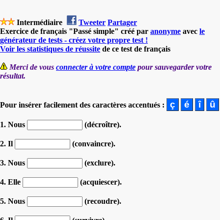
Intermédiaire
Tweeter
Partager
Exercice de français "Passé simple" créé par
anonyme
avec
le
générateur de tests - créez votre propre test !
Voir les statistiques de réussite
de ce test de français
Merci de vous
connecter à votre compte
pour sauvegarder votre
résultat.
Pour insérer facilement des caractères accentués :
1. Nous
(décroître).
2. Il
(convaincre).
3. Nous
(exclure).
4. Elle
(acquiescer).
5. Nous
(recoudre).