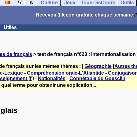
Culture
Jeux
TousLesCours
Outils
Recevoir 1 leçon gratuite chaque semaine
/
Utiles
es de français
> test de français n°623 : Internationalisation
de français sur les mêmes thèmes : |
Géographie
[
Autres t
e-Lexique
-
Compréhension orale-L'Atlantide
-
Conjugaison
seignement (l')
-
Nationalités
-
Connétable du Guesclin
quel terme pour obtenir une explication...
nglais