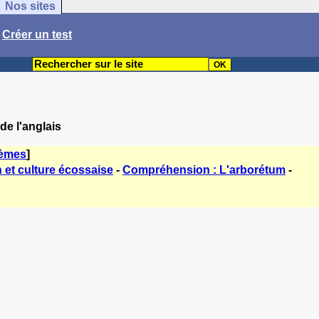
Nos sites
/
Créer un test
 de l'anglais
hèmes
]
 et culture écossaise
-
Compréhension : L'arborétum
-