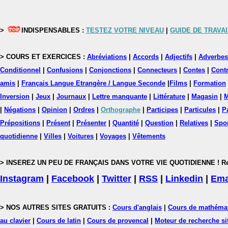
>
INDISPENSABLES :
TESTEZ VOTRE NIVEAU
|
GUIDE DE TRAVAI
> COURS ET EXERCICES :
Abréviations
|
Accords
|
Adjectifs
|
Adverbes
Conditionnel
|
Confusions
|
Conjonctions
|
Connecteurs
|
Contes
|
Contr
amis
|
Français Langue Etrangère / Langue Seconde
|
Films
|
Formation
Inversion
|
Jeux
|
Journaux
|
Lettre manquante
|
Littérature
|
Magasin
|
M
|
Négations
|
Opinion
|
Ordres
|
Orthographe
|
Participes
|
Particules
|
P
Prépositions
|
Présent
|
Présenter
|
Quantité
|
Question
|
Relatives
|
Spo
quotidienne
|
Villes
|
Voitures
|
Voyages
|
Vêtements
> INSEREZ UN PEU DE FRANÇAIS DANS VOTRE VIE QUOTIDIENNE ! Rejoig
Instagram
|
Facebook
|
Twitter
|
RSS
|
Linkedin
|
Ema
> NOS AUTRES SITES GRATUITS :
Cours d'anglais
|
Cours de mathéma
au clavier
|
Cours de latin
|
Cours de provencal
|
Moteur de recherche si