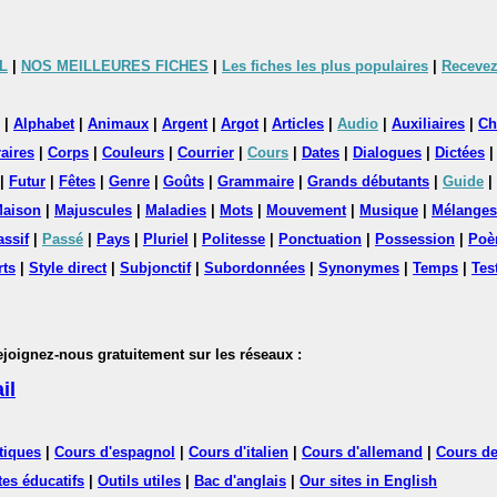
L
|
NOS MEILLEURES FICHES
|
Les fiches les plus populaires
|
Recevez
|
Alphabet
|
Animaux
|
Argent
|
Argot
|
Articles
|
Audio
|
Auxiliaires
|
Ch
aires
|
Corps
|
Couleurs
|
Courrier
|
Cours
|
Dates
|
Dialogues
|
Dictées
|
Futur
|
Fêtes
|
Genre
|
Goûts
|
Grammaire
|
Grands débutants
|
Guide
|
aison
|
Majuscules
|
Maladies
|
Mots
|
Mouvement
|
Musique
|
Mélanges
assif
|
Passé
|
Pays
|
Pluriel
|
Politesse
|
Ponctuation
|
Possession
|
Poè
rts
|
Style direct
|
Subjonctif
|
Subordonnées
|
Synonymes
|
Temps
|
Tes
nez-nous gratuitement sur les réseaux :
il
tiques
|
Cours d'espagnol
|
Cours d'italien
|
Cours d'allemand
|
Cours de
tes éducatifs
|
Outils utiles
|
Bac d'anglais
|
Our sites in English