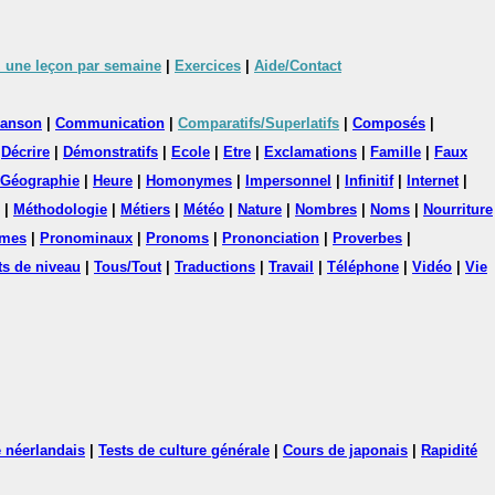
 une leçon par semaine
|
Exercices
|
Aide/Contact
anson
|
Communication
|
Comparatifs/Superlatifs
|
Composés
|
|
Décrire
|
Démonstratifs
|
Ecole
|
Etre
|
Exclamations
|
Famille
|
Faux
Géographie
|
Heure
|
Homonymes
|
Impersonnel
|
Infinitif
|
Internet
|
|
Méthodologie
|
Métiers
|
Météo
|
Nature
|
Nombres
|
Noms
|
Nourriture
mes
|
Pronominaux
|
Pronoms
|
Prononciation
|
Proverbes
|
ts de niveau
|
Tous/Tout
|
Traductions
|
Travail
|
Téléphone
|
Vidéo
|
Vie
 néerlandais
|
Tests de culture générale
|
Cours de japonais
|
Rapidité