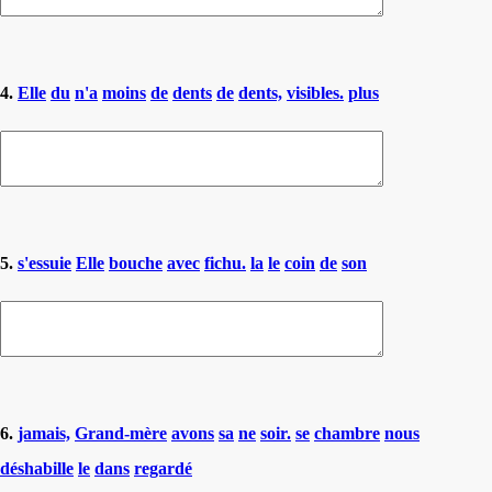
4.
Elle
du
n'a
moins
de
dents
de
dents,
visibles.
plus
5.
s'essuie
Elle
bouche
avec
fichu.
la
le
coin
de
son
6.
jamais,
Grand-mère
avons
sa
ne
soir.
se
chambre
nous
déshabille
le
dans
regardé