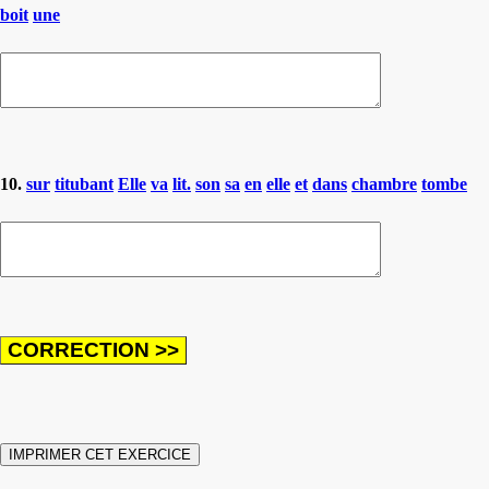
boit
une
10.
sur
titubant
Elle
va
lit.
son
sa
en
elle
et
dans
chambre
tombe