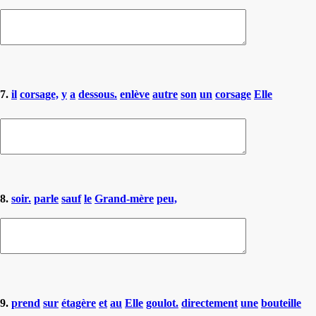
7.
il
corsage,
y
a
dessous.
enlève
autre
son
un
corsage
Elle
8.
soir.
parle
sauf
le
Grand-mère
peu,
9.
prend
sur
étagère
et
au
Elle
goulot.
directement
une
bouteille