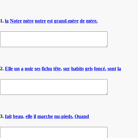
1.
la
Notre
mère
notre
est
grand-mère
de
mère.
2.
Elle
un
a
noir
ses
fichu
tête,
sur
habits
gris
foncé.
sont
la
3.
fait
beau,
elle
il
marche
nu-pieds.
Quand