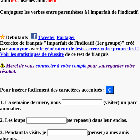
ador
iez -
ils/elles ador
aient
Conjuguez les verbes entre parenthèses à l'imparfait de l'indicatif.
Débutants
Tweeter
Partager
Exercice de français "Imparfait de l'indicatif (1er groupe)" créé
par
anonyme
avec
le générateur de tests - créez votre propre test !
Voir les statistiques de réussite
de ce test de français
Merci de vous
connecter à votre compte
pour sauvegarder votre
résultat.
Pour insérer facilement des caractères accentués :
1. La semaine dernière, nous
(visiter) un parc
animalier.
2. Les loups
(se reposer) dans leur enclos.
3. Pendant la visite, je
(penser) à mes amis
absents.