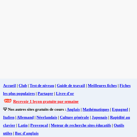
Accueil
|
Club
|
Test de niveau
|
Guide de travail
|
Meilleures fiches
|
Fiches
les plus populaires
|
Partager
|
Livre d'or
Recevoir 1 leçon gratuite par semaine
💡 Nos autres sites gratuits de cours :
Anglais
|
Mathématiques
|
Espagnol
|
Italien
|
Allemand
|
Néerlandais
|
Culture générale
|
Japonais
|
Rapidité au
clavier
|
Latin
|
Provençal
|
Moteur de recherche sites éducatifs
|
Outils
utiles
|
Bac d'anglais