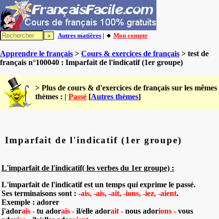
Autres matières
| 🔸
Mon compte
Apprendre le français
>
Cours & exercices de français
> test de
français n°100040 : Imparfait de l'indicatif (1er groupe)
> Plus de cours & d'exercices de français sur les mêmes
thèmes : |
Passé
[
Autres thèmes
]
Imparfait de l'indicatif (1er groupe)
L'imparfait de l'indicatif( les verbes du 1er groupe) :
L'imparfait de l'indicatif est un temps qui exprime le passé.
Ses terminaisons sont :
-ais, -ais, -ait, -ions, -iez, -aient
.
Exemple : ador
er
j'ador
ais -
tu ador
ais -
il/elle ador
ait -
nous ador
ions -
vous