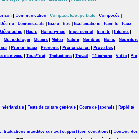
anson
|
Communication
|
Comparatifs/Superlatifs
|
Composés
|
|
Décrire
|
Démonstratifs
|
Ecole
|
Etre
|
Exclamations
|
Famille
|
Faux
Géographie
|
Heure
|
Homonymes
|
Impersonnel
|
Infinitif
|
Internet
|
|
Méthodologie
|
Métiers
|
Météo
|
Nature
|
Nombres
|
Noms
|
Nourriture
mes
|
Pronominaux
|
Pronoms
|
Prononciation
|
Proverbes
|
ts de niveau
|
Tous/Tout
|
Traductions
|
Travail
|
Téléphone
|
Vidéo
|
Vie
 néerlandais
|
Tests de culture générale
|
Cours de japonais
|
Rapidité
 traductions interdites sur tout support (voir conditions)
|
Contenu des