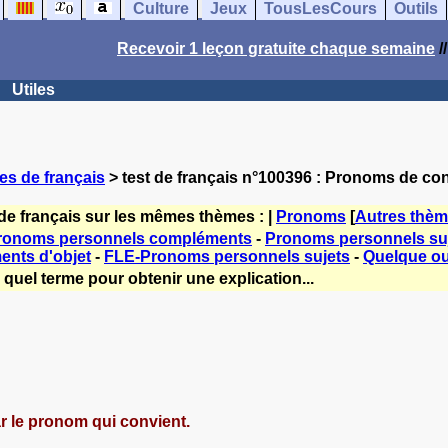
Culture
Jeux
TousLesCours
Outils
Recevoir 1 leçon gratuite chaque semaine
/
Utiles
es de français
> test de français n°100396 : Pronoms de co
de français sur les mêmes thèmes : |
Pronoms
[
Autres thè
Pronoms personnels compléments
-
Pronoms personnels su
nts d'objet
-
FLE-Pronoms personnels sujets
-
Quelque ou
quel terme pour obtenir une explication...
 le pronom qui convient.