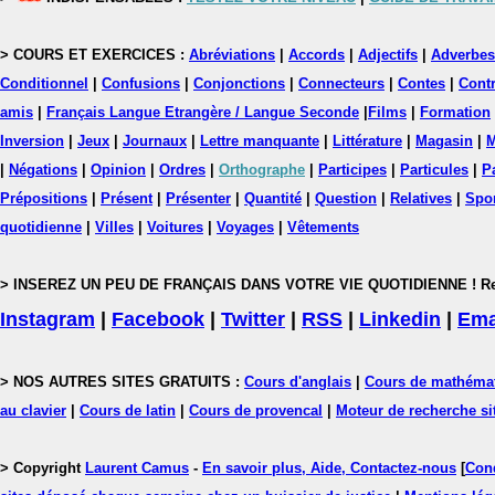
> COURS ET EXERCICES :
Abréviations
|
Accords
|
Adjectifs
|
Adverbes
Conditionnel
|
Confusions
|
Conjonctions
|
Connecteurs
|
Contes
|
Contr
amis
|
Français Langue Etrangère / Langue Seconde
|
Films
|
Formation
Inversion
|
Jeux
|
Journaux
|
Lettre manquante
|
Littérature
|
Magasin
|
M
|
Négations
|
Opinion
|
Ordres
|
Orthographe
|
Participes
|
Particules
|
P
Prépositions
|
Présent
|
Présenter
|
Quantité
|
Question
|
Relatives
|
Spo
quotidienne
|
Villes
|
Voitures
|
Voyages
|
Vêtements
> INSEREZ UN PEU DE FRANÇAIS DANS VOTRE VIE QUOTIDIENNE ! Rejoig
Instagram
|
Facebook
|
Twitter
|
RSS
|
Linkedin
|
Ema
> NOS AUTRES SITES GRATUITS :
Cours d'anglais
|
Cours de mathéma
au clavier
|
Cours de latin
|
Cours de provencal
|
Moteur de recherche si
> Copyright
Laurent Camus
-
En savoir plus, Aide, Contactez-nous
[
Cond