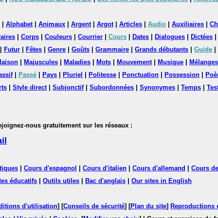
|
Alphabet
|
Animaux
|
Argent
|
Argot
|
Articles
|
Audio
|
Auxiliaires
|
Ch
aires
|
Corps
|
Couleurs
|
Courrier
|
Cours
|
Dates
|
Dialogues
|
Dictées
|
Futur
|
Fêtes
|
Genre
|
Goûts
|
Grammaire
|
Grands débutants
|
Guide
|
aison
|
Majuscules
|
Maladies
|
Mots
|
Mouvement
|
Musique
|
Mélanges
assif
|
Passé
|
Pays
|
Pluriel
|
Politesse
|
Ponctuation
|
Possession
|
Poè
rts
|
Style direct
|
Subjonctif
|
Subordonnées
|
Synonymes
|
Temps
|
Tes
nez-nous gratuitement sur les réseaux :
il
tiques
|
Cours d'espagnol
|
Cours d'italien
|
Cours d'allemand
|
Cours de
tes éducatifs
|
Outils utiles
|
Bac d'anglais
|
Our sites in English
itions d'utilisation
] [
Conseils de sécurité
] [
Plan du site
]
Reproductions et