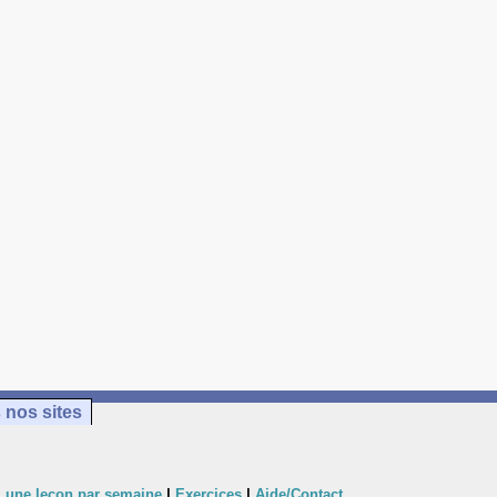
 nos sites
 une leçon par semaine
|
Exercices
|
Aide/Contact