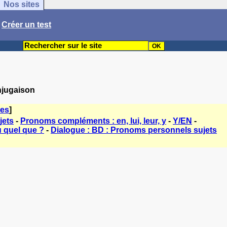
Nos sites
/
Créer un test
njugaison
mes
]
jets
-
Pronoms compléments : en, lui, leur, y
-
Y/EN
-
 quel que ?
-
Dialogue : BD : Pronoms personnels sujets