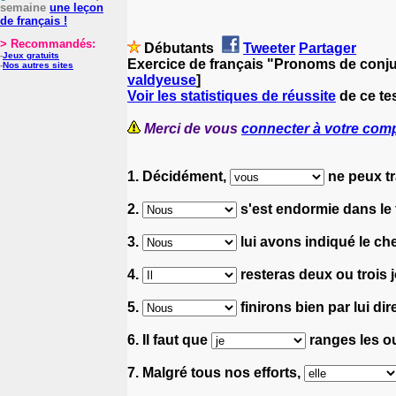
semaine
une leçon
de français !
> Recommandés:
Débutants
Tweeter
Partager
-
Jeux gratuits
Exercice de français "Pronoms de conj
-
Nos autres sites
valdyeuse
]
Voir les statistiques de réussite
de ce tes
Merci de vous
connecter à votre com
1. Décidément,
ne peux tr
2.
s'est endormie dans le fa
3.
lui avons indiqué le chem
4.
resteras deux ou trois 
5.
finirons bien par lui dire
6. Il faut que
ranges les ou
7. Malgré tous nos efforts,