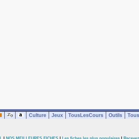
Culture
Jeux
TousLesCours
Outils
Tous
L
|
NOS MEILLEURES FICHES
|
Les fiches les plus populaires
|
Recevez