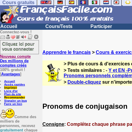
Cours gratuits
Accueil
Cours/Tests
Participer
Connectez-vous !
Cliquez ici pour
vous connecter
Apprendre le français
>
Cours & exercic
Nouveau compte
Des millions de
> Plus de cours & d'exercices 
comptes créés
100% gratuit !
> Tests similaires : -
Y et EN -
[
Avantages
]
Pronoms personnels compléme
Accueil
>
Double-cliquez
sur n'importe 
Accès rapides
Imprimer
Livre d'or
Plan du site
Recommander
Signaler un bug
Pronoms de conjugaison
Faire un lien
Comme des
milliers de
Consigne
:
Complétez chaque phrase par
personnes, recevez
gratuitement
chaque