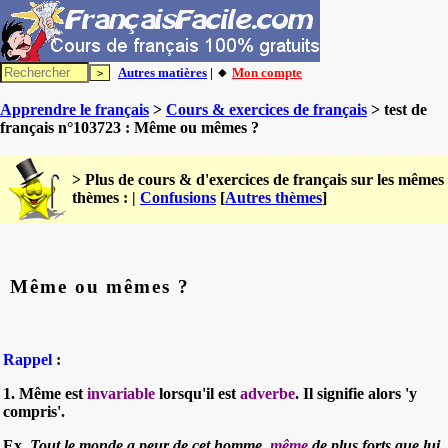
Autres matières
| 🔸
Mon compte
Apprendre le français
>
Cours & exercices de français
> test de
français n°103723 : Même ou mêmes ?
> Plus de cours & d'exercices de français sur les mêmes
thèmes : |
Confusions
[
Autres thèmes
]
Même ou mêmes ?
Rappel
:
1. Même est
invariable
lorsqu'il est
adverbe
. Il signifie alors 'y
compris'.
Ex.
Tout le monde a peur de cet homme,
même
de plus forts que lui.