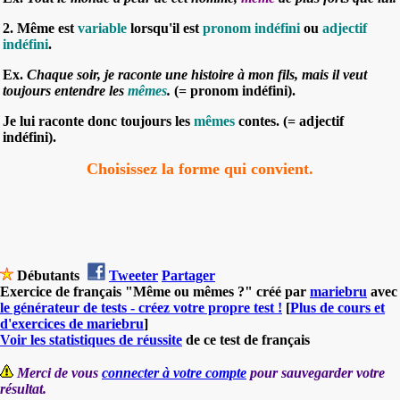
2. Même est
variable
lorsqu'il est
pronom indéfini
ou
adjectif
indéfini
.
Ex.
Chaque soir, je raconte une histoire à mon fils, mais il veut
toujours entendre les
mêmes
.
(= pronom indéfini).
Je lui raconte donc toujours les
mêmes
contes. (= adjectif
indéfini).
Choisissez la forme qui convient.
Débutants
Tweeter
Partager
Exercice de français "Même ou mêmes ?" créé par
mariebru
avec
le générateur de tests - créez votre propre test !
[
Plus de cours et
d'exercices de mariebru
]
Voir les statistiques de réussite
de ce test de français
Merci de vous
connecter à votre compte
pour sauvegarder votre
résultat.