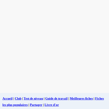
Accueil
|
Club
|
Test de niveau
|
Guide de travail
|
Meilleures fiches
|
Fiches
les plus populaires
|
Partager
|
Livre d'or