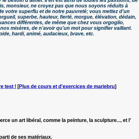
le besoin d’aimer. Il en est ainsi de toutes les passions, de
ais, monsieur, ne croyez pas que nous soyons réduits à
e votre superflu et de notre pauvreté; vous mettez d’un
orgueil, superbe, hauteur, fierté, morgue, élévation, dédain,
nuances différentes, de même que chez vous orgoglio,
os misères, de n’avoir qu’un mot pour signifier vaillant.
ide, hardi, animé, audacieux, brave, etc.
e test !
[
Plus de cours et d'exercices de mariebru
]
rce un art libéral, comme la peinture, la sculpture...,
et l'
 parti de ses matériaux.