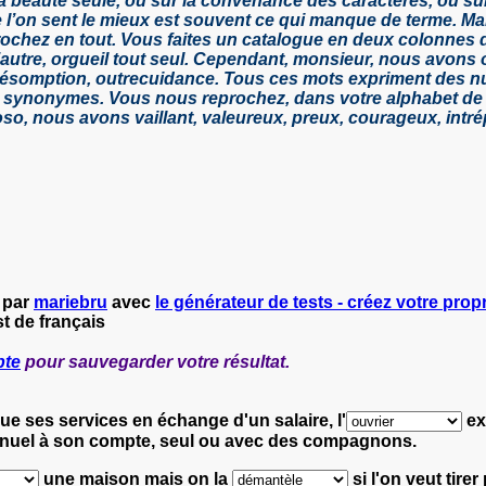
la beauté seule, ou sur la convenance des caractères, ou sur 
e l’on sent le mieux est souvent ce qui manque de terme. M
ochez en tout. Vous faites un catalogue en deux colonnes d
 l’autre, orgueil tout seul. Cependant, monsieur, nous avons 
, présomption, outrecuidance. Tous ces mots expriment des 
rs synonymes. Vous nous reprochez, dans votre alphabet de n
so, nous avons vaillant, valeureux, preux, courageux, intrép
 par
mariebru
avec
le générateur de tests - créez votre propr
t de français
pte
pour sauvegarder votre résultat.
ue ses services en échange d'un salaire,
l'
exe
nuel à son compte, seul ou avec des compagnons.
une maison
mais on la
si l'on veut tirer