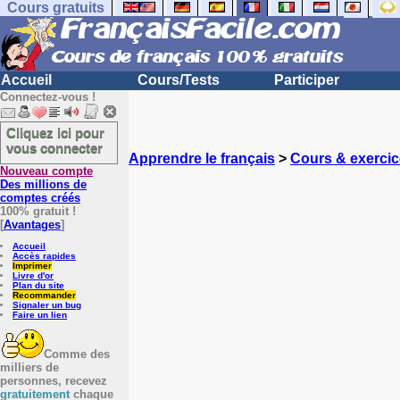
Cours gratuits
Accueil
Cours/Tests
Participer
Connectez-vous !
Cliquez ici pour
vous connecter
Apprendre le français
>
Cours & exercic
Nouveau compte
Des millions de
comptes créés
100% gratuit !
[
Avantages
]
Accueil
Accès rapides
Imprimer
Livre d'or
Plan du site
Recommander
Signaler un bug
Faire un lien
Comme des
milliers de
personnes, recevez
gratuitement
chaque