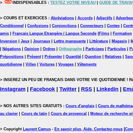
>
INDISPENSABLES :
TESTEZ VOTRE NIVEAU
|
GUIDE DE TRAVAI
> COURS ET EXERCICES :
Abréviations
|
Accords
|
Adjectifs
|
Adverbes
Conditionnel
|
Confusions
|
Conjonctions
|
Connecteurs
|
Contes
|
Contr
amis
|
Français Langue Etrangère / Langue Seconde
|
Films
|
Formation
Inversion
|
Jeux
|
Journaux
|
Lettre manquante
|
Littérature
|
Magasin
|
M
|
Négations
|
Opinion
|
Ordres
|
Orthographe
|
Participes
|
Particules
|
P
Prépositions
|
Présent
|
Présenter
|
Quantité
|
Question
|
Relatives
|
Spo
quotidienne
|
Villes
|
Voitures
|
Voyages
|
Vêtements
> INSEREZ UN PEU DE FRANÇAIS DANS VOTRE VIE QUOTIDIENNE ! Rejoig
Instagram
|
Facebook
|
Twitter
|
RSS
|
Linkedin
|
Ema
> NOS AUTRES SITES GRATUITS :
Cours d'anglais
|
Cours de mathéma
au clavier
|
Cours de latin
|
Cours de provencal
|
Moteur de recherche si
> Copyright
Laurent Camus
-
En savoir plus, Aide, Contactez-nous
[
Cond