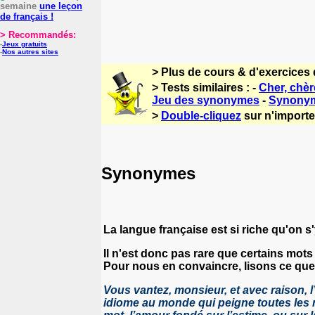
semaine
une leçon
de français !
> Recommandés:
-
Jeux gratuits
-
Nos autres sites
> Plus de cours & d'exercices 
> Tests similaires : -
Cher, chère
Jeu des synonymes
-
Synonym
>
Double-cliquez
sur n'importe 
Synonymes
La langue française est si riche qu'on s'
Il n'est donc pas rare que certains mot
Pour nous en convaincre, lisons ce que V
Vous vantez, monsieur, et avec raison, l
idiome au monde qui peigne toutes les 