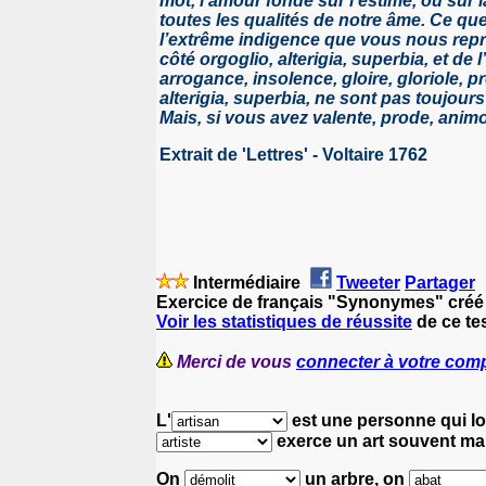
mot, l’amour fondé sur l’estime, ou sur 
toutes les qualités de notre âme. Ce qu
l’extrême indigence que vous nous repr
côté orgoglio, alterigia, superbia, et de
arrogance, insolence, gloire, gloriole
alterigia, superbia, ne sont pas toujou
Mais, si vous avez valente, prode, animo
Extrait de 'Lettres' - Voltaire 1762
Intermédiaire
Tweeter
Partager
Exercice de français "Synonymes" créé
Voir les statistiques de réussite
de ce tes
Merci de vous
connecter à votre com
L'
est une personne qui lo
exerce un art souvent ma
On
un arbre,
on