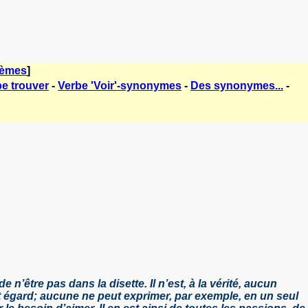
hèmes
]
e trouver
-
Verbe 'Voir'-synonymes
-
Des synonymes...
-
’être pas dans la disette. Il n’est, à la vérité, aucun
 égard; aucune ne peut exprimer, par exemple, en un seul