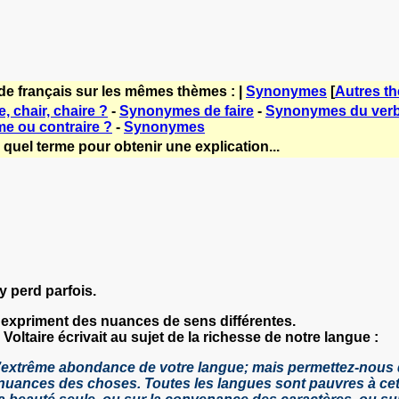
de français sur les mêmes thèmes : |
Synonymes
[
Autres t
, chair, chaire ?
-
Synonymes de faire
-
Synonymes du verb
e ou contraire ?
-
Synonymes
quel terme pour obtenir une explication...
y perd parfois.
s expriment des nuances de sens différentes.
oltaire écrivait au sujet de la richesse de notre langue :
’extrême abondance de votre langue; mais permettez-nous de n
nuances des choses. Toutes les langues sont pauvres à cet