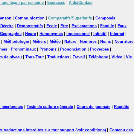
 une leçon par semaine
|
Exercices
|
Aide/Contact
anson
|
Communication
|
Comparatifs/Superlatifs
|
Composés
|
|
Décrire
|
Démonstratifs
|
Ecole
|
Etre
|
Exclamations
|
Famille
|
Faux
Géographie
|
Heure
|
Homonymes
|
Impersonnel
|
Infinitif
|
Internet
|
|
Méthodologie
|
Métiers
|
Météo
|
Nature
|
Nombres
|
Noms
|
Nourriture
mes
|
Pronominaux
|
Pronoms
|
Prononciation
|
Proverbes
|
ts de niveau
|
Tous/Tout
|
Traductions
|
Travail
|
Téléphone
|
Vidéo
|
Vie
 néerlandais
|
Tests de culture générale
|
Cours de japonais
|
Rapidité
 traductions interdites sur tout support (voir conditions)
|
Contenu des