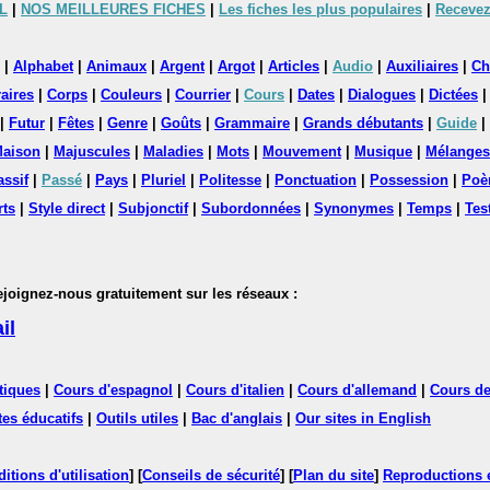
L
|
NOS MEILLEURES FICHES
|
Les fiches les plus populaires
|
Recevez
|
Alphabet
|
Animaux
|
Argent
|
Argot
|
Articles
|
Audio
|
Auxiliaires
|
Ch
aires
|
Corps
|
Couleurs
|
Courrier
|
Cours
|
Dates
|
Dialogues
|
Dictées
|
Futur
|
Fêtes
|
Genre
|
Goûts
|
Grammaire
|
Grands débutants
|
Guide
|
aison
|
Majuscules
|
Maladies
|
Mots
|
Mouvement
|
Musique
|
Mélanges
assif
|
Passé
|
Pays
|
Pluriel
|
Politesse
|
Ponctuation
|
Possession
|
Poè
rts
|
Style direct
|
Subjonctif
|
Subordonnées
|
Synonymes
|
Temps
|
Tes
nez-nous gratuitement sur les réseaux :
il
tiques
|
Cours d'espagnol
|
Cours d'italien
|
Cours d'allemand
|
Cours de
tes éducatifs
|
Outils utiles
|
Bac d'anglais
|
Our sites in English
itions d'utilisation
] [
Conseils de sécurité
] [
Plan du site
]
Reproductions et