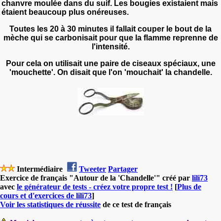
chanvre moulée dans du suif
. L
es bougies existaient mais
étaie
nt beaucoup plus onéreuses.
Toutes les 20 à 30 minutes il fallait couper le bout de la
mèche qui se carbonisait pour que la flamme reprenne de
l'intensité.
Pour cela on utilisait une paire de ciseaux spéciaux, une
'mouchette'. On disait que l'on 'mouchait' la chandelle.
Intermédiaire
Tweeter
Partager
Exercice de français "Autour de la 'Chandelle'" créé par
lili73
avec
le générateur de tests - créez votre propre test !
[
Plus de
cours et d'exercices de lili73
]
Voir les statistiques de réussite
de ce test de français