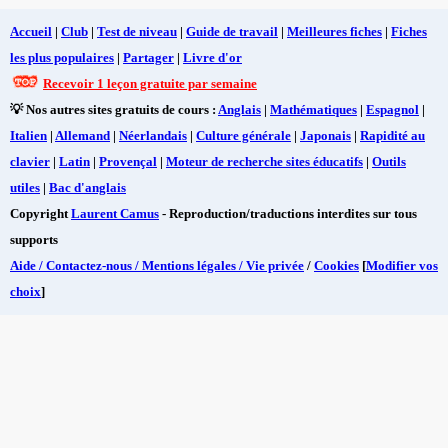
Accueil
|
Club
|
Test de niveau
|
Guide de travail
|
Meilleures fiches
|
Fiches
les plus populaires
|
Partager
|
Livre d'or
Recevoir 1 leçon gratuite par semaine
💡 Nos autres sites gratuits de cours :
Anglais
|
Mathématiques
|
Espagnol
|
Italien
|
Allemand
|
Néerlandais
|
Culture générale
|
Japonais
|
Rapidité au
clavier
|
Latin
|
Provençal
|
Moteur de recherche sites éducatifs
|
Outils
utiles
|
Bac d'anglais
Copyright
Laurent Camus
- Reproduction/traductions interdites sur tous
supports
Aide / Contactez-nous / Mentions légales / Vie privée
/
Cookies
[
Modifier vos
choix
]