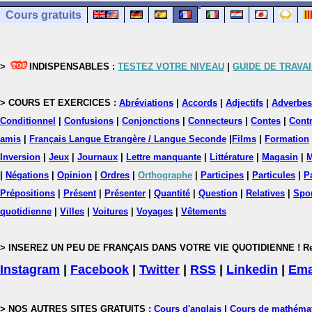
Cours gratuits
>
INDISPENSABLES :
TESTEZ VOTRE NIVEAU
|
GUIDE DE TRAVAI
> COURS ET EXERCICES :
Abréviations
|
Accords
|
Adjectifs
|
Adverbes
Conditionnel
|
Confusions
|
Conjonctions
|
Connecteurs
|
Contes
|
Contr
amis
|
Français Langue Etrangère / Langue Seconde
|
Films
|
Formation
Inversion
|
Jeux
|
Journaux
|
Lettre manquante
|
Littérature
|
Magasin
|
M
|
Négations
|
Opinion
|
Ordres
|
Orthographe
|
Participes
|
Particules
|
P
Prépositions
|
Présent
|
Présenter
|
Quantité
|
Question
|
Relatives
|
Spo
quotidienne
|
Villes
|
Voitures
|
Voyages
|
Vêtements
> INSEREZ UN PEU DE FRANÇAIS DANS VOTRE VIE QUOTIDIENNE ! Rejoig
Instagram
|
Facebook
|
Twitter
|
RSS
|
Linkedin
|
Ema
> NOS AUTRES SITES GRATUITS :
Cours d'anglais
|
Cours de mathéma