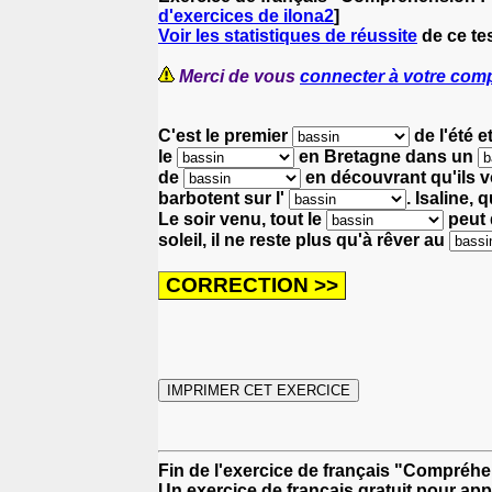
d'exercices de ilona2
]
Voir les statistiques de réussite
de ce tes
Merci de vous
connecter à votre com
C'est le premier
de l'été
e
le
en Bretagne
dans un
de
en découvrant qu'ils 
barbotent sur l'
.
Isaline, 
Le soir venu, tout le
peut 
soleil, il ne reste plus qu'à rêver au
Fin de l'exercice de français "Compréh
Un exercice de français gratuit pour app