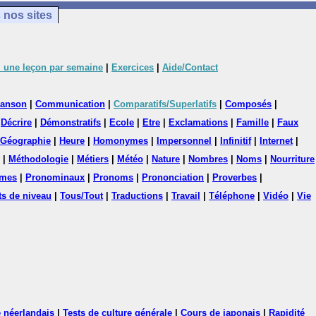
 nos sites
 une leçon par semaine
|
Exercices
|
Aide/Contact
anson
|
Communication
|
Comparatifs/Superlatifs
|
Composés
|
|
Décrire
|
Démonstratifs
|
Ecole
|
Etre
|
Exclamations
|
Famille
|
Faux
Géographie
|
Heure
|
Homonymes
|
Impersonnel
|
Infinitif
|
Internet
|
|
Méthodologie
|
Métiers
|
Météo
|
Nature
|
Nombres
|
Noms
|
Nourriture
mes
|
Pronominaux
|
Pronoms
|
Prononciation
|
Proverbes
|
ts de niveau
|
Tous/Tout
|
Traductions
|
Travail
|
Téléphone
|
Vidéo
|
Vie
 néerlandais
|
Tests de culture générale
|
Cours de japonais
|
Rapidité