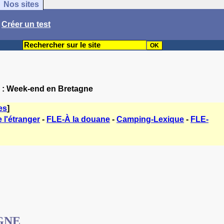
Nos sites
/
Créer un test
n : Week-end en Bretagne
es
]
 l'étranger
-
FLE-À la douane
-
Camping-Lexique
-
FLE-
GNE