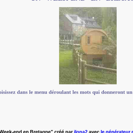
isissez dans le menu déroulant les mots qui donneront un
 Week-end en Bretagne" créé par
ilona2
avec
le générateur d