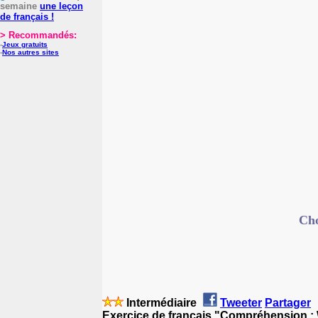
semaine
une leçon
de français !
> Recommandés:
-
Jeux gratuits
-
Nos autres sites
Cho
Intermédiaire
Tweeter
Partager
Exercice de français "Compréhension :