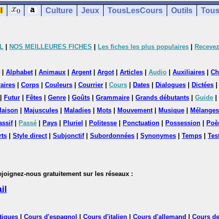
Culture
Jeux
TousLesCours
Outils
Tous
L
|
NOS MEILLEURES FICHES
|
Les fiches les plus populaires
|
Recevez
|
Alphabet
|
Animaux
|
Argent
|
Argot
|
Articles
|
Audio
|
Auxiliaires
|
Ch
aires
|
Corps
|
Couleurs
|
Courrier
|
Cours
|
Dates
|
Dialogues
|
Dictées
|
Futur
|
Fêtes
|
Genre
|
Goûts
|
Grammaire
|
Grands débutants
|
Guide
|
aison
|
Majuscules
|
Maladies
|
Mots
|
Mouvement
|
Musique
|
Mélanges
assif
|
Passé
|
Pays
|
Pluriel
|
Politesse
|
Ponctuation
|
Possession
|
Poè
rts
|
Style direct
|
Subjonctif
|
Subordonnées
|
Synonymes
|
Temps
|
Tes
nez-nous gratuitement sur les réseaux :
il
tiques
|
Cours d'espagnol
|
Cours d'italien
|
Cours d'allemand
|
Cours de