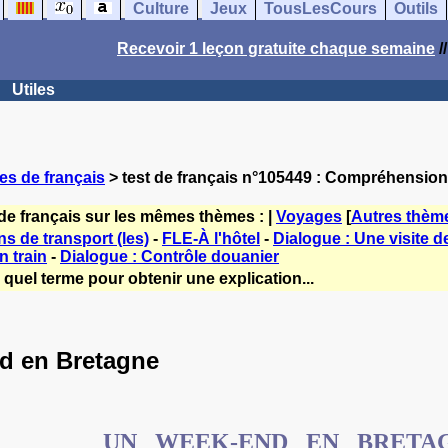
Culture
Jeux
TousLesCours
Outils
Recevoir 1 leçon gratuite chaque semaine
/
Utiles
es de français
> test de français n°105449 : Compréhensio
de français sur les mêmes thèmes : |
Voyages
[
Autres thèm
 de transport (les)
-
FLE-À l'hôtel
-
Dialogue : Une visite de
n train
-
Dialogue : Contrôle douanier
quel terme pour obtenir une explication...
d en Bretagne
UN WEEK-END EN BRETA