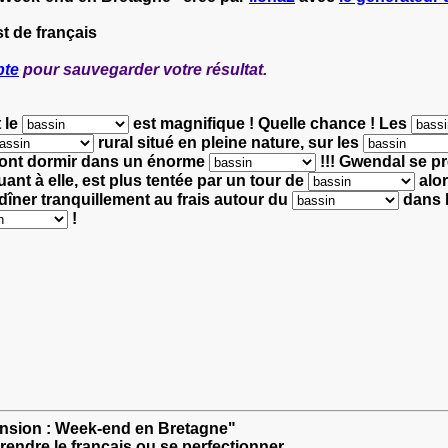
t de français
pte
pour sauvegarder votre résultat.
t le
est magnifique !
Quelle chance ! Les
rural
situé en pleine nature, sur les
vont dormir dans un énorme
!!!
Gwendal se pré
quant à elle, est plus tentée par un tour de
alo
dîner
tranquillement au frais autour du
dans 
!
ension : Week-end en Bretagne"
rendre le français ou se perfectionner.