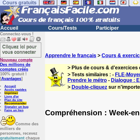
Cours gratuits
Accueil
Cours/Tests
Participer
Connectez-vous !
Cliquez ici pour
vous connecter
Apprendre le français
>
Cours & exercic
Nouveau compte
Des millions de
> Plus de cours & d'exercices 
comptes créés
100% gratuit !
> Tests similaires : -
FLE-Moyens
[
Avantages
]
Prendre le métro
-
Dialogue : E
Accueil
>
Double-cliquez
sur n'importe 
Accès rapides
Imprimer
Livre d'or
Plan du site
Recommander
Signaler un bug
Compréhension : Week-en
Faire un lien
Comme des
milliers de
personnes, recevez
gratuitement
chaque