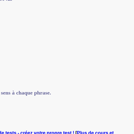
 sens à chaque phrase.
e tests - créez votre propre test !
[
Plus de cours et