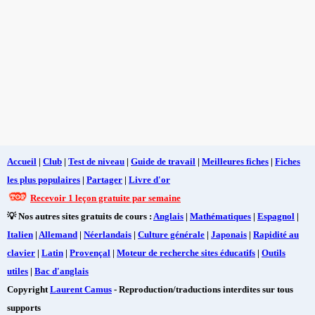
Accueil
|
Club
|
Test de niveau
|
Guide de travail
|
Meilleures fiches
|
Fiches
les plus populaires
|
Partager
|
Livre d'or
Recevoir 1 leçon gratuite par semaine
💡 Nos autres sites gratuits de cours :
Anglais
|
Mathématiques
|
Espagnol
|
Italien
|
Allemand
|
Néerlandais
|
Culture générale
|
Japonais
|
Rapidité au
clavier
|
Latin
|
Provençal
|
Moteur de recherche sites éducatifs
|
Outils
utiles
|
Bac d'anglais
Copyright
Laurent Camus
- Reproduction/traductions interdites sur tous
supports