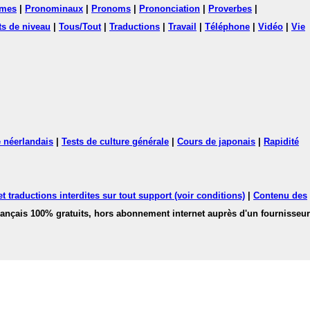
mes
|
Pronominaux
|
Pronoms
|
Prononciation
|
Proverbes
|
ts de niveau
|
Tous/Tout
|
Traductions
|
Travail
|
Téléphone
|
Vidéo
|
Vie
 néerlandais
|
Tests de culture générale
|
Cours de japonais
|
Rapidité
 traductions interdites sur tout support (voir conditions)
|
Contenu des
français 100% gratuits, hors abonnement internet auprès d'un fournisseur