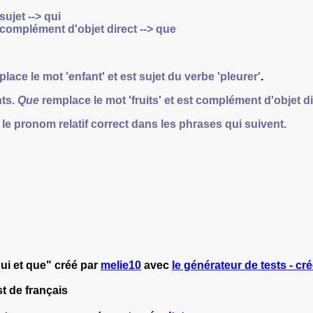
sujet -->
qui
 complément d'objet direct -->
que
lace le mot 'enfant' et est
sujet
du verbe 'pleurer'
.
nts.
Que
remplace le mot 'fruits' et est
complément d'objet di
e pronom relatif correct dans les phrases qui suivent.
ui et que" créé par
melie10
avec
le générateur de tests - cré
t de français