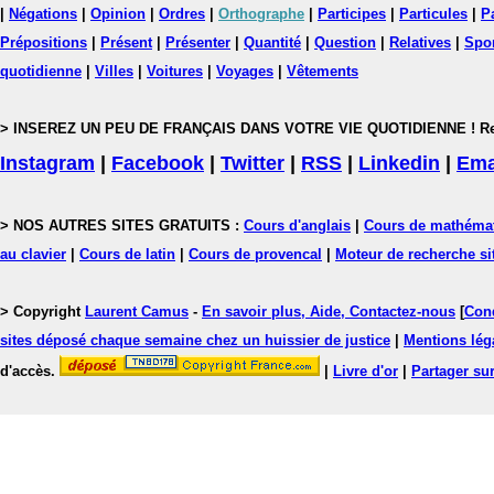
|
Négations
|
Opinion
|
Ordres
|
Orthographe
|
Participes
|
Particules
|
P
Prépositions
|
Présent
|
Présenter
|
Quantité
|
Question
|
Relatives
|
Spo
quotidienne
|
Villes
|
Voitures
|
Voyages
|
Vêtements
> INSEREZ UN PEU DE FRANÇAIS DANS VOTRE VIE QUOTIDIENNE ! Rejoig
Instagram
|
Facebook
|
Twitter
|
RSS
|
Linkedin
|
Ema
> NOS AUTRES SITES GRATUITS :
Cours d'anglais
|
Cours de mathéma
au clavier
|
Cours de latin
|
Cours de provencal
|
Moteur de recherche si
> Copyright
Laurent Camus
-
En savoir plus, Aide, Contactez-nous
[
Cond
sites déposé chaque semaine chez un huissier de justice
|
Mentions léga
d'accès.
|
Livre d'or
|
Partager sur