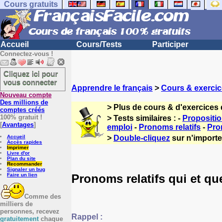
Cours gratuits
Accueil
Cours/Tests
Participer
Connectez-vous !
Cliquez ici pour
vous connecter
Apprendre le français
>
Cours & exercic
Nouveau compte
Des millions de
> Plus de cours & d'exercices 
comptes créés
100% gratuit !
> Tests similaires : -
Propositi
[
Avantages
]
emploi
-
Pronoms relatifs
-
Pro
Accueil
>
Double-cliquez
sur n'importe 
Accès rapides
Imprimer
Livre d'or
Plan du site
Recommander
Signaler un bug
Pronoms relatifs qui et qu
Faire un lien
Comme des
milliers de
personnes, recevez
Rappel :
gratuitement
chaque