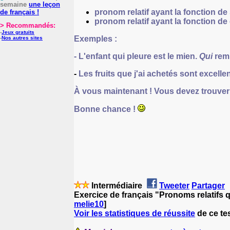
semaine
une leçon
pronom relatif ayant la fonction de 
de français !
pronom relatif ayant la fonction de
> Recommandés:
-
Jeux gratuits
Exemples :
-
Nos autres sites
- L'enfant
qui
pleure est le mien.
Qui
remp
-
Les fruits
que
j'ai achetés sont excelle
À vous maintenant ! Vous devez trouver l
Bonne chance !
Intermédiaire
Tweeter
Partager
Exercice de français "Pronoms relatifs q
melie10
]
Voir les statistiques de réussite
de ce tes