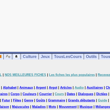
Culture
Jeux
TousLesCours
Outils
Tous
L
|
NOS MEILLEURES FICHES
|
Les fiches les plus populaires
|
Recevez
|
Alphabet
|
Animaux
|
Argent
|
Argot
|
Articles
|
Audio
|
Auxiliaires
|
Ch
aires
|
Corps
|
Couleurs
|
Courrier
|
Cours
|
Dates
|
Dialogues
|
Dictées
|
Futur
|
Fêtes
|
Genre
|
Goûts
|
Grammaire
|
Grands débutants
|
Guide
|
aison
|
Majuscules
|
Maladies
|
Mots
|
Mouvement
|
Musique
|
Mélanges