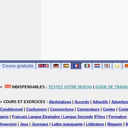
Cours gratuits
>
INDISPENSABLES :
TESTEZ VOTRE NIVEAU
|
GUIDE DE TRAVAI
> COURS ET EXERCICES :
Abréviations
|
Accords
|
Adjectifs
|
Adverbes
Conditionnel
|
Confusions
|
Conjonctions
|
Connecteurs
|
Contes
|
Contr
amis
|
Français Langue Etrangère / Langue Seconde
|
Films
|
Formation
Inversion
|
Jeux
|
Journaux
|
Lettre manquante
|
Littérature
|
Magasin
|
M