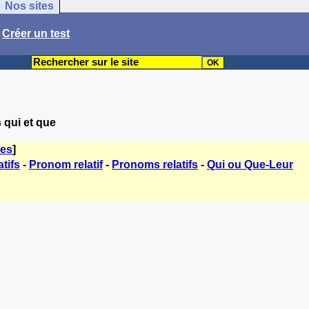
Nos sites
/
Créer un test
 qui et que
mes
]
tifs
-
Pronom relatif
-
Pronoms relatifs
-
Qui ou Que-Leur