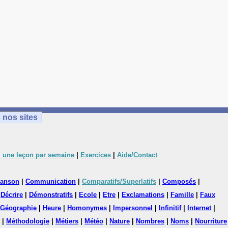
 nos sites
 une leçon par semaine
|
Exercices
|
Aide/Contact
anson
|
Communication
|
Comparatifs/Superlatifs
|
Composés
|
|
Décrire
|
Démonstratifs
|
Ecole
|
Etre
|
Exclamations
|
Famille
|
Faux
Géographie
|
Heure
|
Homonymes
|
Impersonnel
|
Infinitif
|
Internet
|
|
Méthodologie
|
Métiers
|
Météo
|
Nature
|
Nombres
|
Noms
|
Nourriture