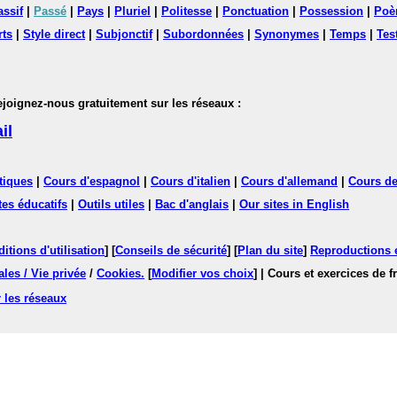
assif
|
Passé
|
Pays
|
Pluriel
|
Politesse
|
Ponctuation
|
Possession
|
Poè
rts
|
Style direct
|
Subjonctif
|
Subordonnées
|
Synonymes
|
Temps
|
Tes
nez-nous gratuitement sur les réseaux :
il
tiques
|
Cours d'espagnol
|
Cours d'italien
|
Cours d'allemand
|
Cours de
tes éducatifs
|
Outils utiles
|
Bac d'anglais
|
Our sites in English
itions d'utilisation
] [
Conseils de sécurité
] [
Plan du site
]
Reproductions et
les / Vie privée
/
Cookies
.
[
Modifier vos choix
]
| Cours et exercices de 
 les réseaux