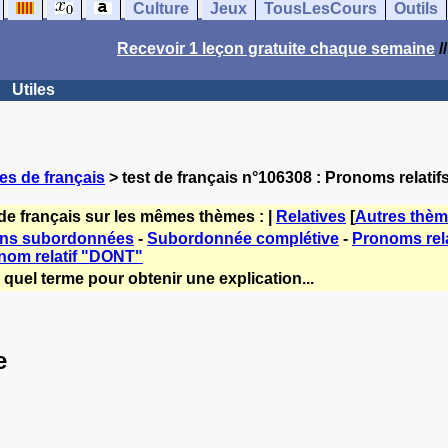
Culture
Jeux
TousLesCours
Outils
Recevoir 1 leçon gratuite chaque semaine
/
Utiles
es de français
> test de français n°106308 : Pronoms relatifs
de français sur les mêmes thèmes : |
Relatives
[
Autres thè
ons subordonnées
-
Subordonnée complétive
-
Pronoms rela
nom relatif "DONT"
quel terme pour obtenir une explication...
e