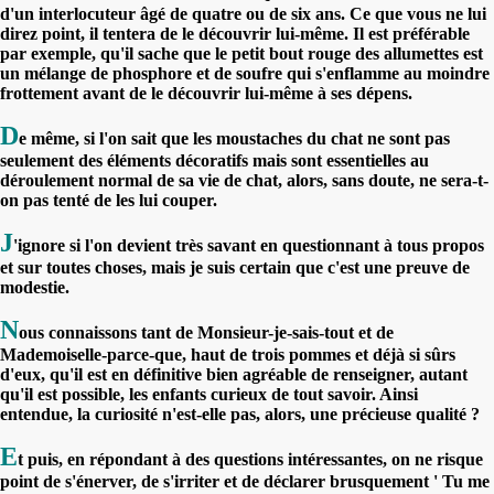
d'un interlocuteur âgé de quatre ou de six ans. Ce que vous ne lui
direz point, il tentera de le découvrir lui-même. Il est préférable
par exemple, qu'il sache que le petit bout rouge des allumettes est
un mélange de phosphore et de soufre qui s'enflamme au moindre
frottement avant de le découvrir lui-même à ses dépens.
D
e même, si l'on sait que les moustaches du chat ne sont pas
seulement des éléments décoratifs mais sont essentielles au
déroulement normal de sa vie de chat, alors, sans doute, ne sera-t-
on pas tenté de les lui couper.
J
'ignore si l'on devient très savant en questionnant à tous propos
et sur toutes choses, mais je suis certain que c'est une preuve de
modestie.
N
ous connaissons tant de Monsieur-je-sais-tout et de
Mademoiselle-parce-que, haut de trois pommes et déjà si sûrs
d'eux, qu'il est en définitive bien agréable de renseigner, autant
qu'il est possible, les enfants curieux de tout savoir. Ainsi
entendue, la curiosité n'est-elle pas, alors, une précieuse qualité ?
E
t puis, en répondant à des questions intéressantes, on ne risque
point de s'énerver, de s'irriter et de déclarer brusquement ' Tu me