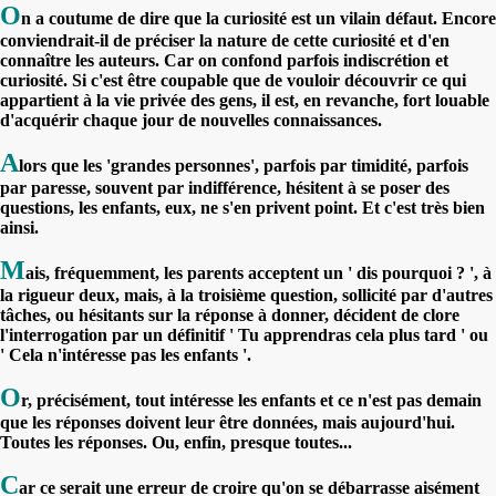
O
n a coutume de dire que la curiosité est un vilain défaut. Encore
conviendrait-il de préciser la nature de cette curiosité et d'en
connaître les auteurs. Car on confond parfois indiscrétion et
curiosité. Si c'est être coupable que de vouloir découvrir ce qui
appartient à la vie privée des gens, il est, en revanche, fort louable
d'acquérir chaque jour de nouvelles connaissances.
A
lors que les 'grandes personnes', parfois par timidité, parfois
par paresse, souvent par indifférence, hésitent à se poser des
questions, les enfants, eux, ne s'en privent point. Et c'est très bien
ainsi.
M
ais, fréquemment, les parents acceptent un ' dis pourquoi ? ', à
la rigueur deux, mais, à la troisième question, sollicité par d'autres
tâches, ou hésitants sur la réponse à donner, décident de clore
l'interrogation par un définitif ' Tu apprendras cela plus tard ' ou
' Cela n'intéresse pas les enfants '.
O
r, précisément, tout intéresse les enfants et ce n'est pas demain
que les réponses doivent leur être données, mais aujourd'hui.
Toutes les réponses. Ou, enfin, presque toutes...
C
ar ce serait une erreur de croire qu'on se débarrasse aisément