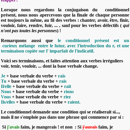
Lorsque nous regardons la conjugaison du
conditionnel
présent,
nous nous apercevons que
la finale de chaque personne
est to
ujours la même, au fil des verbes
: chanter, avoir, être, finir,
vouloir, faire, rendre, fuir, ... , sauf pour les verbes défectifs (
qui
n'ont pas toutes les personnes
) !
Remarquons aussi que
le
conditionnel présent est un
curieux
mélange entre le futur, avec l'introduction du r, et une
terminaison copiée sur l' imparfait de l'indicatif.
Voici ses
terminaisons
, et faites attention aux verbes irréguliers
voir, tenir, vouloir, ... dont la base verbale change.
Je
+ base verbale du verbe +
rais
Tu
+ base verbale du verbe +
rais
Il/elle
+ base verbale du verbe +
rait
Nous
+ base verbale du verbe +
rions
Vous
+ base verbale du verbe +
riez
Ils/elles
+ base verbale du verbe +
raient
.
Le conditionnel demande une condition qui se réaliserait si...,
mais il ne s'emploie pas dans une phrase qui commence par si
:
Si
j'avais
faim, je mangerais ! et non
: Si
j'aurais
faim, je