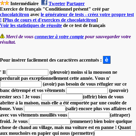
Intermédiaire
Tweeter
Partager
Exercice de français "Conditionnel présent" créé par
chocolatcitron
avec
le générateur de tests - créez votre propre test
!
[
Plus de cours et d'exercices de chocolatcitron
]
Voir les statistiques de réussite
de ce test de français
Merci de vous
connecter à votre compte
pour sauvegarder votre
résultat.
Pour insérer facilement des caractères accentués :
' Il
(pleuvoir) moins si la mousson ne
perdurait pas exceptionnellement cette année.
Vous n'
(avoir) pas besoin de vous réfugier sur ce
banc détrempé
et vos vêtements
(pouvoir)
rester secs !
Je vous
(offrir) bien de vous
abriter à la maison, mais elle a été emportée par une coulée de
boue.
Vous
(salir) encore plus vos affaires et
avec
vos vêtements mouillés vous
(attraper)
froid.
Je vous
(emmener) bien boire quelque
chose de chaud au village, mais ma voiture est en panne !
Quant
aux mouchoirs en papier qui nous (permettre)