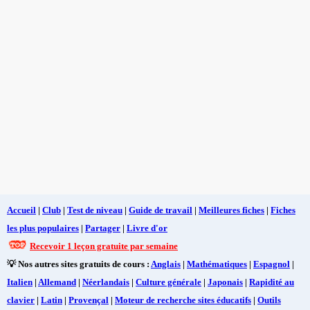
Accueil
|
Club
|
Test de niveau
|
Guide de travail
|
Meilleures fiches
|
Fiches
les plus populaires
|
Partager
|
Livre d'or
Recevoir 1 leçon gratuite par semaine
💡 Nos autres sites gratuits de cours :
Anglais
|
Mathématiques
|
Espagnol
|
Italien
|
Allemand
|
Néerlandais
|
Culture générale
|
Japonais
|
Rapidité au
clavier
|
Latin
|
Provençal
|
Moteur de recherche sites éducatifs
|
Outils