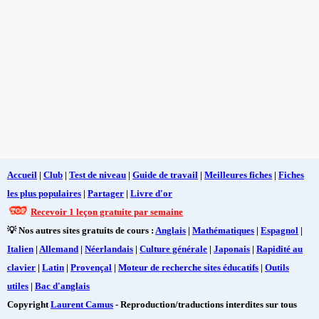
Accueil
|
Club
|
Test de niveau
|
Guide de travail
|
Meilleures fiches
|
Fiches
les plus populaires
|
Partager
|
Livre d'or
Recevoir 1 leçon gratuite par semaine
💡 Nos autres sites gratuits de cours :
Anglais
|
Mathématiques
|
Espagnol
|
Italien
|
Allemand
|
Néerlandais
|
Culture générale
|
Japonais
|
Rapidité au
clavier
|
Latin
|
Provençal
|
Moteur de recherche sites éducatifs
|
Outils
utiles
|
Bac d'anglais
Copyright
Laurent Camus
- Reproduction/traductions interdites sur tous