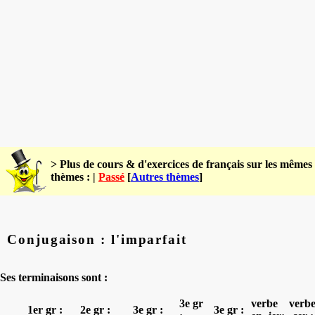
> Plus de cours & d'exercices de français sur les mêmes
thèmes : |
Passé
[
Autres thèmes
]
Conjugaison : l'imparfait
Ses terminaisons sont :
3e gr
verbe
verbe
1er gr :
2e gr :
3e gr :
3e gr :