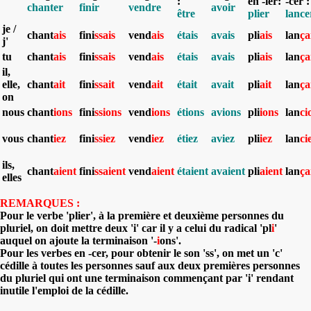
:
en -ier:
-cer :
chanter
finir
vendre
avoir
être
plier
lance
je /
chant
ais
fini
ssais
vend
ais
étais
avais
pli
ais
lan
ç
a
j'
tu
chant
ais
fini
ssais
vend
ais
étais
avais
pli
ais
lan
ç
a
il,
elle,
chant
ait
fini
ssait
vend
ait
était
avait
pli
ait
lan
ç
a
on
nous
chant
ions
fini
ssions
vend
ions
étions
avions
pl
i
i
ons
lan
ci
vous
chant
iez
fini
ssiez
vend
iez
étiez
aviez
pl
i
i
ez
lan
ci
ils,
chant
aient
fini
ssaient
vend
aient
étaient
avaient
pli
aient
lan
ç
a
elles
REMARQUES :
Pour le verbe 'plier', à la première et deuxième personnes du
pluriel, on doit mettre deux 'i' car il y a celui du radical 'pl
i
'
auquel on ajoute la terminaison '-
i
ons'
.
Pour les verbes en -cer, pour obtenir le son 'ss', on met un 'c'
cédille à toutes les personnes sauf aux deux premières personnes
du pluriel qui ont une terminaison commençant par 'i' rendant
inutile l'emploi de la cédille.