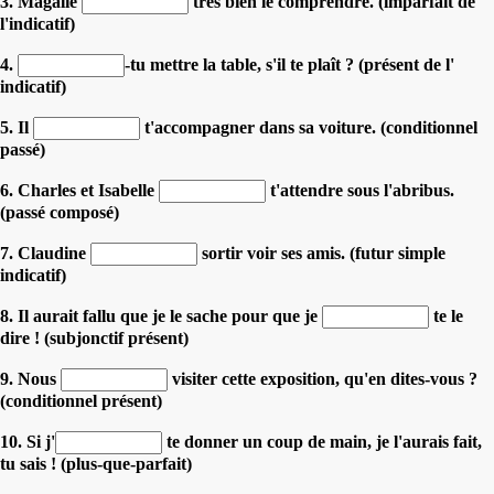
3. Magalie
très bien le comprendre. (imparfait de
l'indicatif)
4.
-tu mettre la table, s'il te plaît ? (présent de l'
indicatif)
5. Il
t'accompagner dans sa voiture. (conditionnel
passé)
6. Charles et Isabelle
t'attendre sous l'abribus.
(passé composé)
7. Claudine
sortir voir ses amis. (futur simple
indicatif)
8. Il aurait fallu que je le sache pour que je
te le
dire ! (subjonctif présent)
9. Nous
visiter cette exposition, qu'en dites-vous ?
(conditionnel présent)
10. Si j'
te donner un coup de main, je l'aurais fait,
tu sais ! (plus-que-parfait)