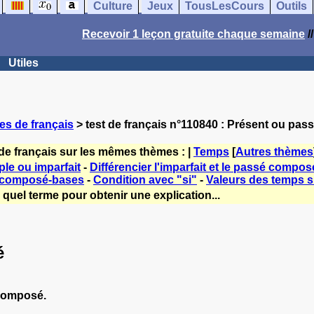
Culture
Jeux
TousLesCours
Outils
Recevoir 1 leçon gratuite chaque semaine
/
Utiles
es de français
> test de français n°110840 : Présent ou pa
de français sur les mêmes thèmes : |
Temps
[
Autres thèmes
le ou imparfait
-
Différencier l'imparfait et le passé compos
 composé-bases
-
Condition avec "si"
-
Valeurs des temps si
quel terme pour obtenir une explication...
é
 composé.