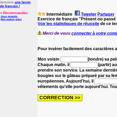
semaine
une leçon
de français !
> Recommandés:
Intermédiaire
Tweeter
Partager
-
Jeux gratuits
Exercice de français "Présent ou pass
-
Nos autres sites
Voir les statistiques de réussite
de ce tes
Merci de vous
connecter à votre com
Pour insérer facilement des caractères 
Mon voisin
(tondre) sa pel
Chaque matin, il
(partir) a
prendre son service.
La semaine dernière
bougies sur le gâteau préparé par sa f
européennes.
Aujourd'hui, il
vêtements qu'elle porte aujourd'hui.
Tou