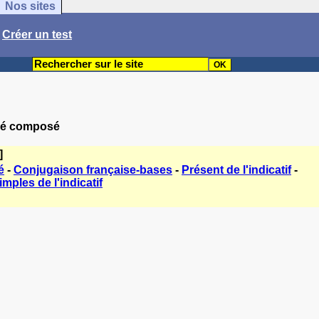
Nos sites
/
Créer un test
ssé composé
]
é
-
Conjugaison française-bases
-
Présent de l'indicatif
-
mples de l'indicatif