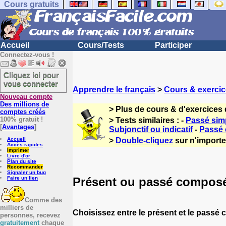
Cours gratuits
Accueil
Cours/Tests
Participer
Connectez-vous !
Cliquez ici pour
vous connecter
Apprendre le français
>
Cours & exercic
Nouveau compte
Des millions de
> Plus de cours & d'exercices 
comptes créés
100% gratuit !
> Tests similaires : -
Passé simp
[
Avantages
]
Subjonctif ou indicatif
-
Passé
Accueil
>
Double-cliquez
sur n'importe 
Accès rapides
Imprimer
Livre d'or
Plan du site
Recommander
Signaler un bug
Présent ou passé compos
Faire un lien
Comme des
milliers de
Choisissez entre le présent et le passé
personnes, recevez
gratuitement
chaque