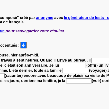
é composé" créé par
anonyme
avec
le générateur de tests - 
t de français
pte
pour sauvegarder votre résultat.
accentués :
ouse, hier après-midi.
u travail à sept heures.
Quand il arrive au bureau, il
, c'était son anniversaire. Je lui
(offrir) un li
emme.
L'été dernier, toute sa famille
(voyager) à
(raconter) encore avec beaucoup de plaisir sa visite de P
s les jours, derrière ma fenêtre, je la
(voir) so