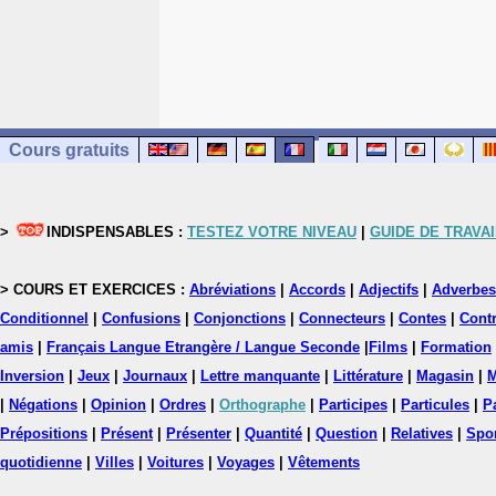
Cours gratuits
>
INDISPENSABLES :
TESTEZ VOTRE NIVEAU
|
GUIDE DE TRAVAI
> COURS ET EXERCICES :
Abréviations
|
Accords
|
Adjectifs
|
Adverbes
Conditionnel
|
Confusions
|
Conjonctions
|
Connecteurs
|
Contes
|
Contr
amis
|
Français Langue Etrangère / Langue Seconde
|
Films
|
Formation
Inversion
|
Jeux
|
Journaux
|
Lettre manquante
|
Littérature
|
Magasin
|
M
|
Négations
|
Opinion
|
Ordres
|
Orthographe
|
Participes
|
Particules
|
P
Prépositions
|
Présent
|
Présenter
|
Quantité
|
Question
|
Relatives
|
Spo
quotidienne
|
Villes
|
Voitures
|
Voyages
|
Vêtements