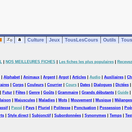
Culture
Jeux
TousLesCours
Outils
Tous
L
|
NOS MEILLEURES FICHES
|
Les fiches les plus populaires
|
Recevez
|
Alphabet
|
Animaux
|
Argent
|
Argot
|
Articles
|
Audio
|
Auxiliaires
|
Ch
aires
|
Corps
|
Couleurs
|
Courrier
|
Cours
|
Dates
|
Dialogues
|
Dictées
|
Futur
|
Fêtes
|
Genre
|
Goûts
|
Grammaire
|
Grands débutants
|
Guide
|
aison
|
Majuscules
|
Maladies
|
Mots
|
Mouvement
|
Musique
|
Mélanges
assif
|
Passé
|
Pays
|
Pluriel
|
Politesse
|
Ponctuation
|
Possession
|
Poè
rts
|
Style direct
|
Subjonctif
|
Subordonnées
|
Synonymes
|
Temps
|
Tes