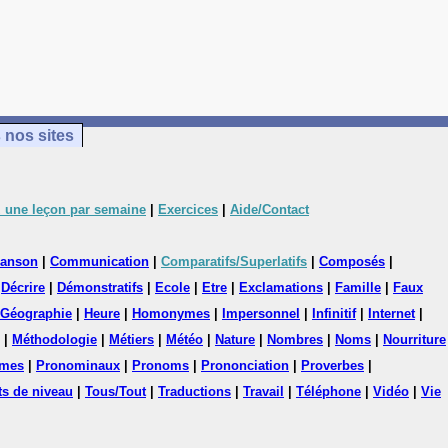
 nos sites
 une leçon par semaine
|
Exercices
|
Aide/Contact
anson
|
Communication
|
Comparatifs/Superlatifs
|
Composés
|
|
Décrire
|
Démonstratifs
|
Ecole
|
Etre
|
Exclamations
|
Famille
|
Faux
Géographie
|
Heure
|
Homonymes
|
Impersonnel
|
Infinitif
|
Internet
|
|
Méthodologie
|
Métiers
|
Météo
|
Nature
|
Nombres
|
Noms
|
Nourriture
mes
|
Pronominaux
|
Pronoms
|
Prononciation
|
Proverbes
|
ts de niveau
|
Tous/Tout
|
Traductions
|
Travail
|
Téléphone
|
Vidéo
|
Vie