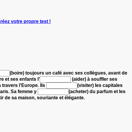
créez votre propre test !
(boire) toujours un café avec ses collègues, avant de
vre
et ses enfants l'
(aider) à souffler ses
 travers l'Europe.
Ils
(visiter) les capitales
aris.
Sa femme y
(acheter) du parfum et les
rtir de sa maison, souriante et élégante.