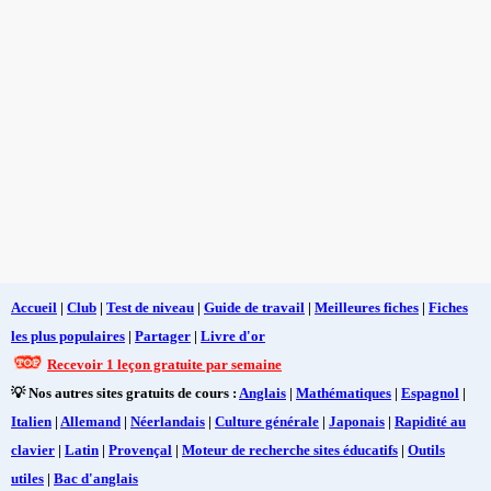
Accueil
|
Club
|
Test de niveau
|
Guide de travail
|
Meilleures fiches
|
Fiches
les plus populaires
|
Partager
|
Livre d'or
Recevoir 1 leçon gratuite par semaine
💡 Nos autres sites gratuits de cours :
Anglais
|
Mathématiques
|
Espagnol
|
Italien
|
Allemand
|
Néerlandais
|
Culture générale
|
Japonais
|
Rapidité au
clavier
|
Latin
|
Provençal
|
Moteur de recherche sites éducatifs
|
Outils
utiles
|
Bac d'anglais