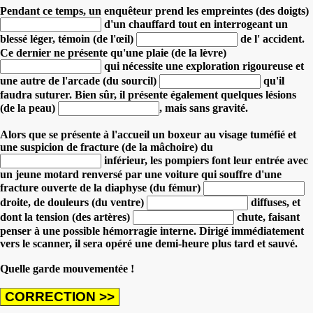
Pendant ce temps, un enquêteur prend les empreintes (des doigts)
d'un chauffard
tout en interrogeant un
blessé léger, témoin (de l'œil)
de l' accident.
Ce dernier ne présente qu'une plaie (de la lèvre)
qui nécessite une exploration rigoureuse et
une autre de l'arcade (du sourcil)
qu'il
faudra suturer. Bien sûr, il présente également quelques
lésions
(de la peau)
, mais sans gravité.
Alors que se présente à l'accueil un boxeur au visage tuméfié et
une suspicion de fracture (de la mâchoire) du
inférieur, les pompiers font leur entrée
avec
un jeune motard renversé par une voiture qui souffre d'une
fracture ouverte de la diaphyse (du fémur)
droite,
de douleurs (du ventre)
diffuses,
et
dont la tension (des artères)
chute, faisant
penser à une possible hémorragie interne. Dirigé immédiatement
vers le scanner, il sera opéré une demi-heure plus tard et sauvé.
Quelle garde mouvementée !