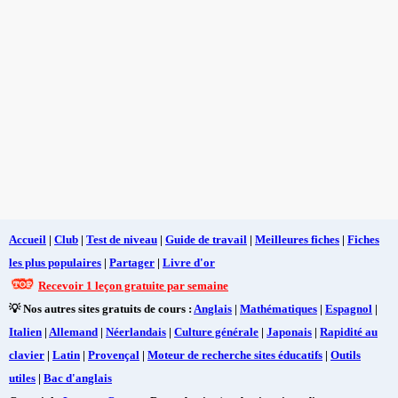
Accueil
|
Club
|
Test de niveau
|
Guide de travail
|
Meilleures fiches
|
Fiches
les plus populaires
|
Partager
|
Livre d'or
Recevoir 1 leçon gratuite par semaine
💡 Nos autres sites gratuits de cours :
Anglais
|
Mathématiques
|
Espagnol
|
Italien
|
Allemand
|
Néerlandais
|
Culture générale
|
Japonais
|
Rapidité au
clavier
|
Latin
|
Provençal
|
Moteur de recherche sites éducatifs
|
Outils
utiles
|
Bac d'anglais