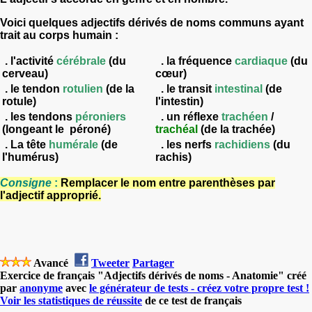
Voici quelques adjectifs dérivés de noms communs ayant
trait au corps humain :
. l'activité
cérébrale
(du
. la fréquence
cardiaque
(du
cerveau)
cœur)
. le tendon
rotulien
(de la
. le transit
intestinal
(de
rotule)
l'intestin)
. les tendons
péroniers
. un réflexe
trachéen
/
(longeant le péroné)
trachéal
(de la trachée)
. La tête
humérale
(de
. les nerfs
rachidiens
(du
l'humérus)
rachis)
Consigne
:
Remplacer le nom entre parenthèses par
l'adjectif approprié.
Avancé
Tweeter
Partager
Exercice de français "Adjectifs dérivés de noms - Anatomie" créé
par
anonyme
avec
le générateur de tests - créez votre propre test !
Voir les statistiques de réussite
de ce test de français