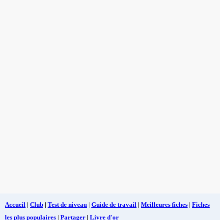
Accueil
|
Club
|
Test de niveau
|
Guide de travail
|
Meilleures fiches
|
Fiches
les plus populaires
|
Partager
|
Livre d'or