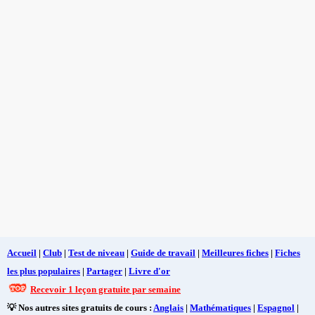
Accueil
|
Club
|
Test de niveau
|
Guide de travail
|
Meilleures fiches
|
Fiches
les plus populaires
|
Partager
|
Livre d'or
Recevoir 1 leçon gratuite par semaine
💡 Nos autres sites gratuits de cours :
Anglais
|
Mathématiques
|
Espagnol
|