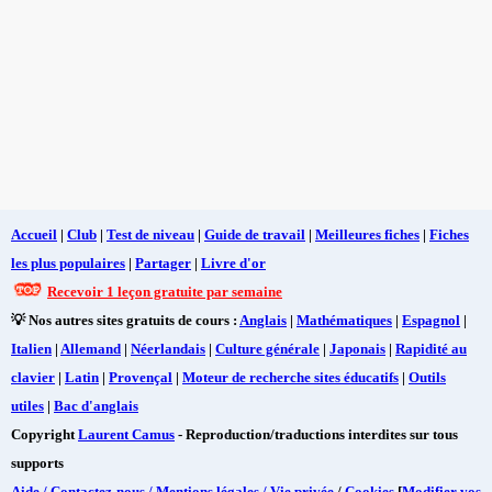
Accueil
|
Club
|
Test de niveau
|
Guide de travail
|
Meilleures fiches
|
Fiches
les plus populaires
|
Partager
|
Livre d'or
Recevoir 1 leçon gratuite par semaine
💡 Nos autres sites gratuits de cours :
Anglais
|
Mathématiques
|
Espagnol
|
Italien
|
Allemand
|
Néerlandais
|
Culture générale
|
Japonais
|
Rapidité au
clavier
|
Latin
|
Provençal
|
Moteur de recherche sites éducatifs
|
Outils
utiles
|
Bac d'anglais
Copyright
Laurent Camus
- Reproduction/traductions interdites sur tous
supports
Aide / Contactez-nous / Mentions légales / Vie privée
/
Cookies
[
Modifier vos