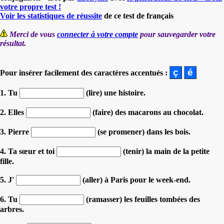
votre propre test !
Voir les statistiques de réussite
de ce test de français
Merci de vous
connecter à votre compte
pour sauvegarder votre
résultat.
Pour insérer facilement des caractères accentués :
1. Tu
(lire) une histoire.
2. Elles
(faire) des macarons au chocolat.
3. Pierre
(se promener) dans les bois.
4. Ta sœur et toi
(tenir) la main de la petite
fille.
5. J'
(aller) à Paris pour le week-end.
6. Tu
(ramasser) les feuilles tombées des
arbres.