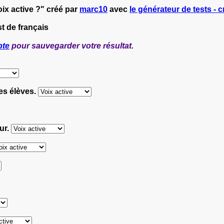
ix active ?" créé par
marc10
avec
le générateur de tests - c
t de français
pte
pour sauvegarder votre résultat.
les élèves.
eur.