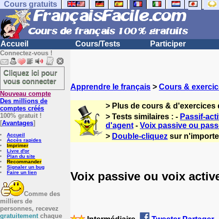
Cours gratuits
Accueil
Cours/Tests
Participer
Connectez-vous !
Cliquez ici pour
vous connecter
Apprendre le français
>
Cours & exercic
Nouveau compte
Des millions de
> Plus de cours & d'exercices 
comptes créés
100% gratuit !
> Tests similaires : -
Passif-acti
[
Avantages
]
d'agent
-
Voix passive ou pas
Accueil
>
Double-cliquez
sur n'importe 
Accès rapides
Imprimer
Livre d'or
Plan du site
Recommander
Signaler un bug
Voix passive ou voix activ
Faire un lien
Comme des
milliers de
personnes, recevez
gratuitement
chaque