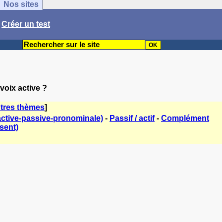
Nos sites
/
Créer un test
voix active ?
tres thèmes
]
active-passive-pronominale)
-
Passif / actif
-
Complément
sent)