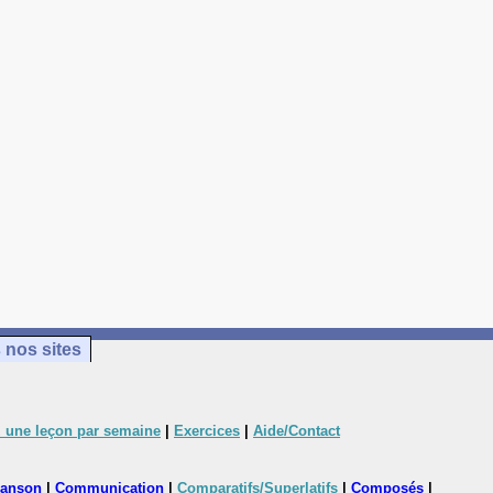
 nos sites
 une leçon par semaine
|
Exercices
|
Aide/Contact
anson
|
Communication
|
Comparatifs/Superlatifs
|
Composés
|