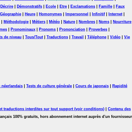
|
Décrire
|
Démonstratifs
|
Ecole
|
Etre
|
Exclamations
|
Famille
|
Faux
Géographie
|
Heure
|
Homonymes
|
Impersonnel
|
Infinitif
|
Internet
|
|
Méthodologie
|
Métiers
|
Météo
|
Nature
|
Nombres
|
Noms
|
Nourriture
mes
|
Pronominaux
|
Pronoms
|
Prononciation
|
Proverbes
|
ts de niveau
|
Tous/Tout
|
Traductions
|
Travail
|
Téléphone
|
Vidéo
|
Vie
 néerlandais
|
Tests de culture générale
|
Cours de japonais
|
Rapidité
 traductions interdites sur tout support (voir conditions)
|
Contenu des
français 100% gratuits, hors abonnement internet auprès d'un fournisseur