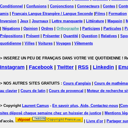
Conditionnel
|
Confusions
|
Conjonctions
|
Connecteurs
|
Contes
|
Contr
amis
|
Français Langue Etrangère / Langue Seconde
|
Films
|
Formation
Inversion
|
Jeux
|
Journaux
|
Lettre manquante
|
Littérature
|
Magasin
|
M
|
Négations
|
Opinion
|
Ordres
|
Orthographe
|
Participes
|
Particules
|
P
Prépositions
|
Présent
|
Présenter
|
Quantité
|
Question
|
Relatives
|
Spo
quotidienne
|
Villes
|
Voitures
|
Voyages
|
Vêtements
> INSEREZ UN PEU DE FRANÇAIS DANS VOTRE VIE QUOTIDIENNE ! Rejoig
Instagram
|
Facebook
|
Twitter
|
RSS
|
Linkedin
|
Ema
> NOS AUTRES SITES GRATUITS :
Cours d'anglais
|
Cours de mathéma
au clavier
|
Cours de latin
|
Cours de provencal
|
Moteur de recherche si
> Copyright
Laurent Camus
-
En savoir plus, Aide, Contactez-nous
[
Cond
sites déposé chaque semaine chez un huissier de justice
|
Mentions léga
d'accès.
|
Livre d'or
|
Partager sur