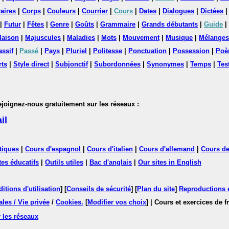
aires
|
Corps
|
Couleurs
|
Courrier
|
Cours
|
Dates
|
Dialogues
|
Dictées
|
Futur
|
Fêtes
|
Genre
|
Goûts
|
Grammaire
|
Grands débutants
|
Guide
|
aison
|
Majuscules
|
Maladies
|
Mots
|
Mouvement
|
Musique
|
Mélanges
assif
|
Passé
|
Pays
|
Pluriel
|
Politesse
|
Ponctuation
|
Possession
|
Poè
rts
|
Style direct
|
Subjonctif
|
Subordonnées
|
Synonymes
|
Temps
|
Tes
nez-nous gratuitement sur les réseaux :
il
tiques
|
Cours d'espagnol
|
Cours d'italien
|
Cours d'allemand
|
Cours de
tes éducatifs
|
Outils utiles
|
Bac d'anglais
|
Our sites in English
itions d'utilisation
] [
Conseils de sécurité
] [
Plan du site
]
Reproductions et
les / Vie privée
/
Cookies
.
[
Modifier vos choix
]
| Cours et exercices de 
 les réseaux