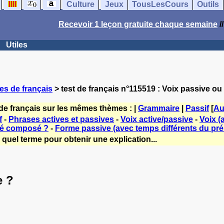
Culture
Jeux
TousLesCours
Outils
Recevoir 1 leçon gratuite chaque semaine
/
Utiles
es de français
> test de français n°115519 : Voix passive ou 
de français sur les mêmes thèmes : |
Grammaire
|
Passif
[
Au
f
-
Phrases actives et passives
-
Voix active/passive
-
Voix (
sé composé ?
-
Forme passive (avec temps différents du pré
quel terme pour obtenir une explication...
e ?