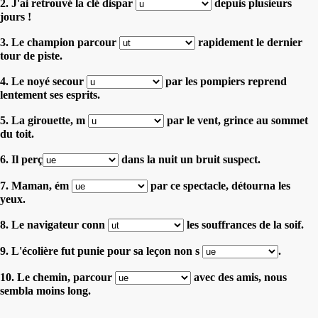
2. J'ai retrouvé la clé dispar
depuis plusieurs
jours !
3. Le champion parcour
rapidement le dernier
tour de piste.
4. Le noyé secour
par les pompiers reprend
lentement ses esprits.
5. La girouette, m
par le vent, grince au sommet
du toit.
6. Il perç
dans la nuit un bruit suspect.
7. Maman, ém
par ce spectacle, détourna les
yeux.
8. Le navigateur conn
les souffrances de la soif.
9. L'écolière fut punie pour sa leçon non s
.
10. Le chemin, parcour
avec des amis, nous
sembla moins long.