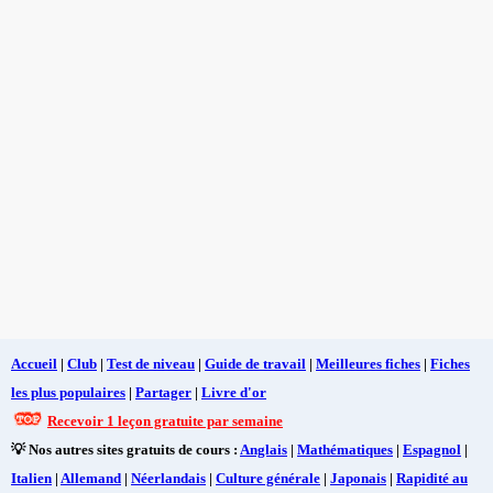
Accueil
|
Club
|
Test de niveau
|
Guide de travail
|
Meilleures fiches
|
Fiches
les plus populaires
|
Partager
|
Livre d'or
Recevoir 1 leçon gratuite par semaine
💡 Nos autres sites gratuits de cours :
Anglais
|
Mathématiques
|
Espagnol
|
Italien
|
Allemand
|
Néerlandais
|
Culture générale
|
Japonais
|
Rapidité au