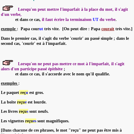
Lorsqu'on peut mettre l'imparfait à la place du mot, il s'agit
d'un verbe,
et dans ce cas,
il faut écrire la terminaison
UT
du verbe
.
exemple
: Papa cour
ut
très vite. [On peut dire : Papa
courait
très vite.]
Dans le premier cas, il s'agit du verbe 'courir' au passé simple ; dans le
second cas, 'courir' est à l'imparfait.
Lorsqu'on ne peut pas mettre ce mot à l'imparfait, il s'agit
alors d'un participe passé épithète
;
et dans ce cas, il s'
accorde avec le nom qu'il qualifie
.
exemples
:
Le paquet
reç
u
est gros.
La boîte
reçu
e
est lourde.
Les livres
reçu
s
sont neufs.
Les vignettes
reçu
es
sont magnifiques.
[Dans chacune de ces phrases, le mot "reçu" ne peut pas être mis à