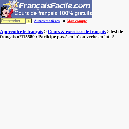
Autres matières
| 🔸
Mon compte
Apprendre le français
>
Cours & exercices de français
> test de
français n°115580 : Participe passé en 'u' ou verbe en 'ut' ?