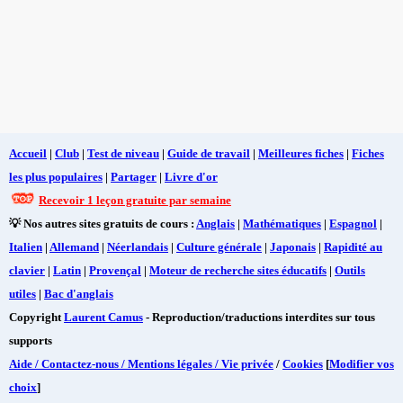
Accueil
|
Club
|
Test de niveau
|
Guide de travail
|
Meilleures fiches
|
Fiches
les plus populaires
|
Partager
|
Livre d'or
Recevoir 1 leçon gratuite par semaine
💡 Nos autres sites gratuits de cours :
Anglais
|
Mathématiques
|
Espagnol
|
Italien
|
Allemand
|
Néerlandais
|
Culture générale
|
Japonais
|
Rapidité au
clavier
|
Latin
|
Provençal
|
Moteur de recherche sites éducatifs
|
Outils
utiles
|
Bac d'anglais
Copyright
Laurent Camus
- Reproduction/traductions interdites sur tous
supports
Aide / Contactez-nous / Mentions légales / Vie privée
/
Cookies
[
Modifier vos
choix
]