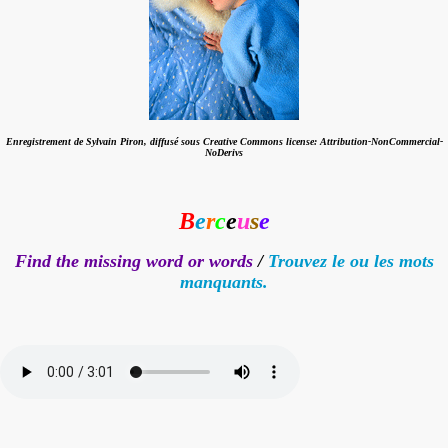
Enregistrement de Sylvain Piron, diffusé sous Creative Commons license: Attribution-NonCommercial-
NoDerivs
B
e
r
c
e
u
s
e
Find the missing word or words
/
Trouvez le ou les mots
manquants.