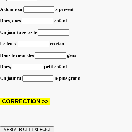
A donné sa
à présent
Dors, dors
enfant
Un jour tu seras le
Le feu s'
en riant
Dans le cœur des
gens
Dors,
petit enfant
Un jour tu
le plus grand