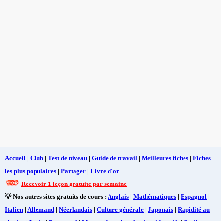
Accueil
|
Club
|
Test de niveau
|
Guide de travail
|
Meilleures fiches
|
Fiches
les plus populaires
|
Partager
|
Livre d'or
Recevoir 1 leçon gratuite par semaine
💡 Nos autres sites gratuits de cours :
Anglais
|
Mathématiques
|
Espagnol
|
Italien
|
Allemand
|
Néerlandais
|
Culture générale
|
Japonais
|
Rapidité au