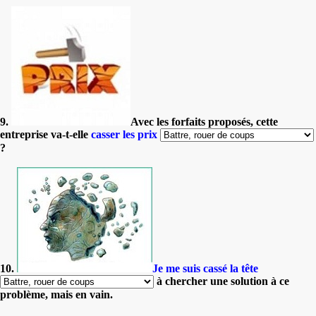
9.
Avec les forfaits proposés, cette
entreprise va-t-elle
casser les prix
?
10.
Je me suis cassé la tête
à chercher une solution à ce
problème, mais en vain.