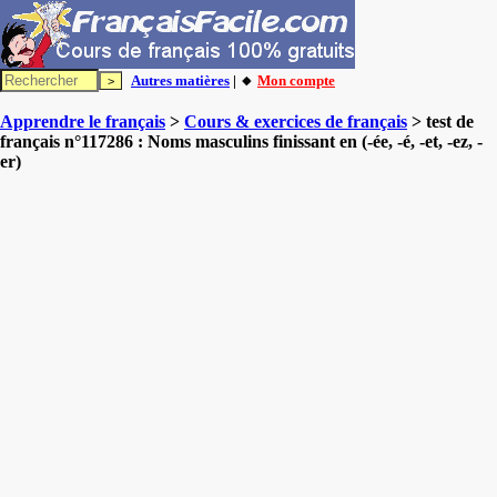
Autres matières
| 🔸
Mon compte
Apprendre le français
>
Cours & exercices de français
> test de
français n°117286 : Noms masculins finissant en (-ée, -é, -et, -ez, -
er)