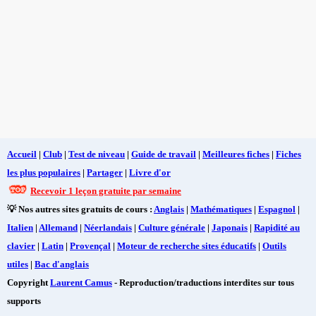
Accueil
|
Club
|
Test de niveau
|
Guide de travail
|
Meilleures fiches
|
Fiches
les plus populaires
|
Partager
|
Livre d'or
Recevoir 1 leçon gratuite par semaine
💡 Nos autres sites gratuits de cours :
Anglais
|
Mathématiques
|
Espagnol
|
Italien
|
Allemand
|
Néerlandais
|
Culture générale
|
Japonais
|
Rapidité au
clavier
|
Latin
|
Provençal
|
Moteur de recherche sites éducatifs
|
Outils
utiles
|
Bac d'anglais
Copyright
Laurent Camus
- Reproduction/traductions interdites sur tous
supports