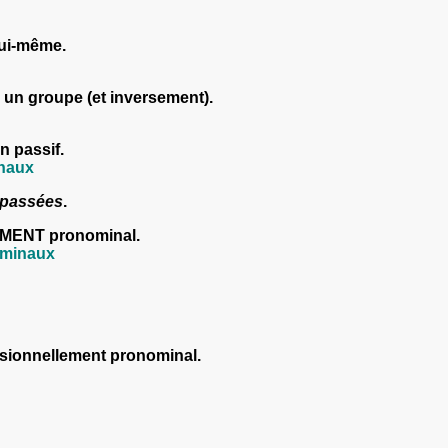
 lui-même.
rs un groupe (et inversement).
n passif.
inaux
 passées
.
MENT pronominal.
ominaux
sionnellement pronominal
.