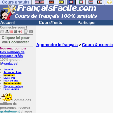
Cours gratuits
Accueil
Cours/Tests
Participer
Connectez-vous !
Cliquez ici pour
vous connecter
Apprendre le français
>
Cours & exercic
Nouveau compte
Des millions de
comptes créés
100% gratuit !
[
Avantages
]
Accueil
Accès rapides
Imprimer
Livre d'or
Plan du site
Recommander
Signaler un bug
Faire un lien
Comme des
milliers de
personnes, recevez
gratuitement
chaque