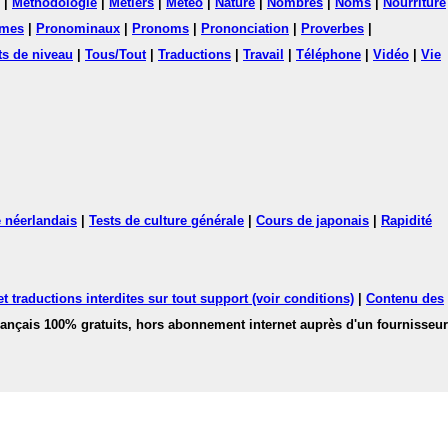
|
Méthodologie
|
Métiers
|
Météo
|
Nature
|
Nombres
|
Noms
|
Nourriture
mes
|
Pronominaux
|
Pronoms
|
Prononciation
|
Proverbes
|
ts de niveau
|
Tous/Tout
|
Traductions
|
Travail
|
Téléphone
|
Vidéo
|
Vie
 néerlandais
|
Tests de culture générale
|
Cours de japonais
|
Rapidité
 traductions interdites sur tout support (voir conditions)
|
Contenu des
français 100% gratuits, hors abonnement internet auprès d'un fournisseur