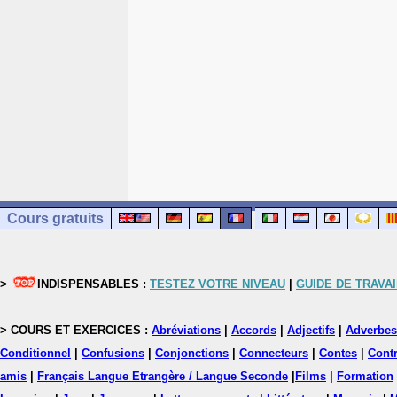
Cours gratuits
>
INDISPENSABLES :
TESTEZ VOTRE NIVEAU
|
GUIDE DE TRAVAI
> COURS ET EXERCICES :
Abréviations
|
Accords
|
Adjectifs
|
Adverbes
Conditionnel
|
Confusions
|
Conjonctions
|
Connecteurs
|
Contes
|
Contr
amis
|
Français Langue Etrangère / Langue Seconde
|
Films
|
Formation