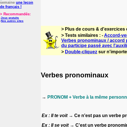
semaine
une leçon
de français !
> Recommandés:
-
Jeux gratuits
-
Nos autres sites
> Plus de cours & d'exercices 
> Tests similaires : -
Accord-ve
Verbes pronominaux / accord p
du participe passé avec l'auxili
>
Double-cliquez
sur n'importe 
Verbes pronominaux
→
PRONOM + Verbe à la même personne
Ex : Il te voit
→ Ce n'est
pas un verbe p
Ex : Il se voit
→ C'est un
verbe
pronomin