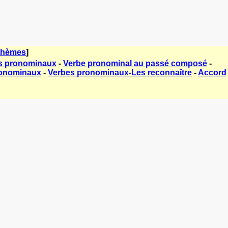
thèmes
]
es pronominaux
-
Verbe pronominal au passé composé
-
pronominaux
-
Verbes pronominaux-Les reconnaître
-
Accord