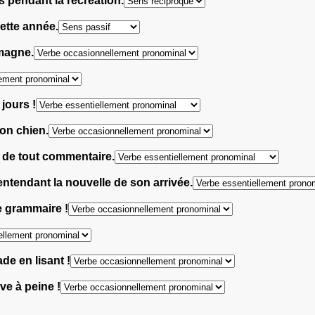
s pendant la récréation.
ette année.
emagne.
jours !
son chien.
s de tout commentaire.
 entendant la nouvelle de son arrivée.
e grammaire !
de en lisant !
ève à peine !