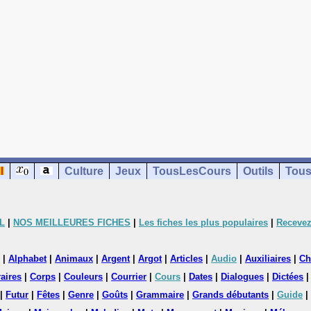
Culture
Jeux
TousLesCours
Outils
Tous
L
|
NOS MEILLEURES FICHES
|
Les fiches les plus populaires
|
Recevez
|
Alphabet
|
Animaux
|
Argent
|
Argot
|
Articles
|
Audio
|
Auxiliaires
|
Ch
aires
|
Corps
|
Couleurs
|
Courrier
|
Cours
|
Dates
|
Dialogues
|
Dictées
|
Futur
|
Fêtes
|
Genre
|
Goûts
|
Grammaire
|
Grands débutants
|
Guide
|