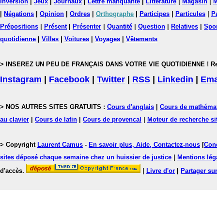
Inversion
|
Jeux
|
Journaux
|
Lettre manquante
|
Littérature
|
Magasin
|
M
|
Négations
|
Opinion
|
Ordres
|
Orthographe
|
Participes
|
Particules
|
P
Prépositions
|
Présent
|
Présenter
|
Quantité
|
Question
|
Relatives
|
Spo
quotidienne
|
Villes
|
Voitures
|
Voyages
|
Vêtements
> INSEREZ UN PEU DE FRANÇAIS DANS VOTRE VIE QUOTIDIENNE ! Rejoig
Instagram
|
Facebook
|
Twitter
|
RSS
|
Linkedin
|
Ema
> NOS AUTRES SITES GRATUITS :
Cours d'anglais
|
Cours de mathéma
au clavier
|
Cours de latin
|
Cours de provencal
|
Moteur de recherche si
> Copyright
Laurent Camus
-
En savoir plus, Aide, Contactez-nous
[
Cond
sites déposé chaque semaine chez un huissier de justice
|
Mentions léga
d'accès.
|
Livre d'or
|
Partager sur