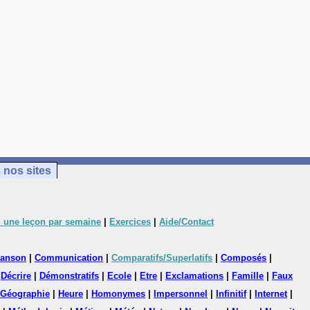
 nos sites
 une leçon par semaine
|
Exercices
|
Aide/Contact
anson
|
Communication
|
Comparatifs/Superlatifs
|
Composés
|
|
Décrire
|
Démonstratifs
|
Ecole
|
Etre
|
Exclamations
|
Famille
|
Faux
Géographie
|
Heure
|
Homonymes
|
Impersonnel
|
Infinitif
|
Internet
|