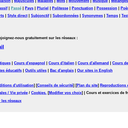
aison
|
Majuscules
|
Maladies
|
Mots
|
Mouvement
|
Musique
|
Mélanges
assif
|
Passé
|
Pays
|
Pluriel
|
Politesse
|
Ponctuation
|
Possession
|
Poè
rts
|
Style direct
|
Subjonctif
|
Subordonnées
|
Synonymes
|
Temps
|
Tes
nez-nous gratuitement sur les réseaux :
il
tiques
|
Cours d'espagnol
|
Cours d'italien
|
Cours d'allemand
|
Cours de
tes éducatifs
|
Outils utiles
|
Bac d'anglais
|
Our sites in English
itions d'utilisation
] [
Conseils de sécurité
] [
Plan du site
]
Reproductions et
les / Vie privée
/
Cookies
.
[
Modifier vos choix
]
| Cours et exercices de 
 les réseaux