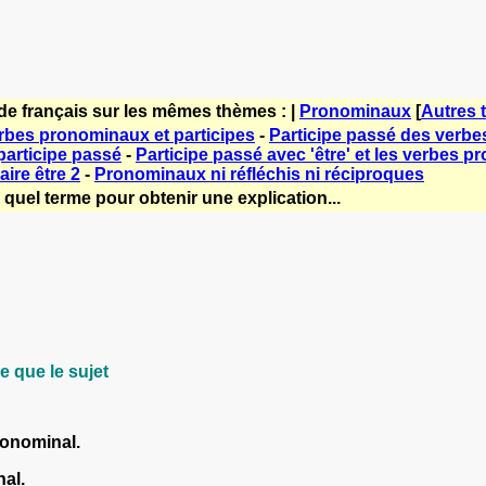
de français sur les mêmes thèmes : |
Pronominaux
[
Autres 
rbes pronominaux et participes
-
Participe passé des verb
articipe passé
-
Participe passé avec 'être' et les verbes 
aire être 2
-
Pronominaux ni réfléchis ni réciproques
quel terme pour obtenir une explication...
 que le sujet
ronominal.
al.