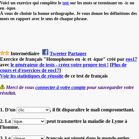
Voici un exercice qui complète le
test
sur les mots se terminant en -ic ou
en -ique.
À
vous de choisir la bonne orthographe. Je vous donne les définitions des
mots en rapport avec le sens de chaque phrase.
Intermédiaire
Tweeter
Partager
Exercice de français "Homophones en -ic et -ique" créé par
eos17
avec
le générateur de tests - créez votre propre test !
[
Plus de
cours et d'exercices de eos17
]
Voir les statistiques de réussite
de ce test de français
Merci de vous
connecter à votre compte
pour sauvegarder votre
résultat.
1. D'un
, il fit disparaître le mail compromettant.
2. La
peut transmettre la maladie de Lyme à
l'homme.
3. Le
français est réputé dans le monde entier.