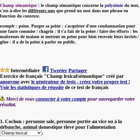
Champ sémantique
: le champ sémantique concerne la
polysémie
du mot,
c'est-à-dire les
différents sens
que prend un mot dans une phrase en
fonction du contexte.
exemple :
peine. Purger sa peine : s'acquitter d'une condamnation pour
une faute commise / chagrin : il t'a fait de la peine / faire des efforts : les
maîtresses de maison se mettent en peine pour bien recevoir leurs invités /
gêne : il a de la peine à parler en public.
Intermédiaire
Tweeter
Partager
Exercice de français "Champ lexical/sémantique" créé par
anonyme
avec
le générateur de tests - créez votre propre test !
Voir les statistiques de réussite
de ce test de français
Merci de vous
connecter à votre compte
pour sauvegarder votre
résultat.
1. Cochon : personne sale, personne portée au vice ou à la
débauche, animal domestique élevé pour l'alimentation
.