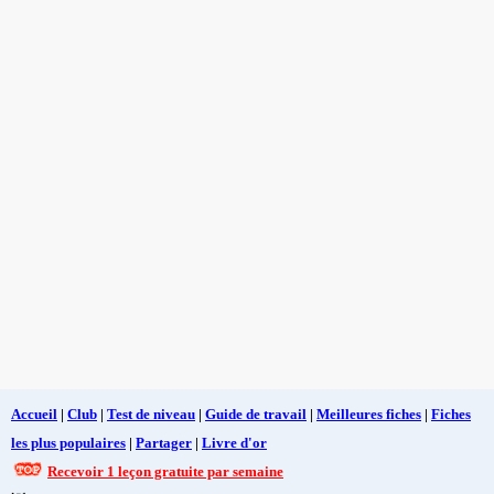
Accueil
|
Club
|
Test de niveau
|
Guide de travail
|
Meilleures fiches
|
Fiches
les plus populaires
|
Partager
|
Livre d'or
Recevoir 1 leçon gratuite par semaine