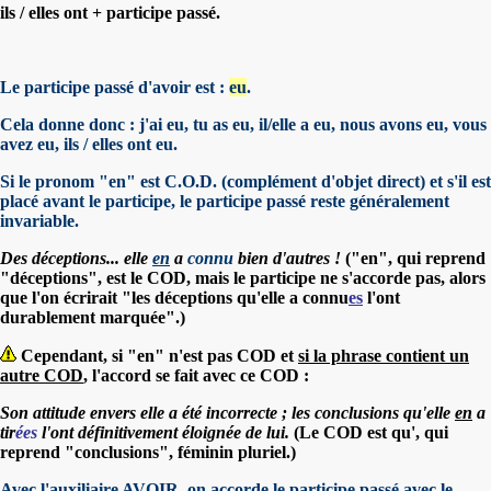
ils / elles ont + participe passé.
Le participe passé d'avoir est :
eu
.
Cela donne donc : j'ai eu, tu as eu, il/elle a eu, nous avons eu, vous
avez eu, ils / elles ont eu.
Si le pronom "en" est C.O.D. (complément d'objet direct) et s'il est
placé avant le participe, le participe passé reste généralement
invariable.
Des déceptions... elle
en
a
connu
bien d'autres !
("en", qui reprend
"déceptions", est le COD, mais le participe ne s'accorde pas, alors
que l'on écrirait "les déceptions qu'elle a connu
es
l'ont
durablement marquée".)
Cependant, si "en" n'est pas COD et
si la phrase contient un
autre COD
, l'accord se fait avec ce COD :
Son attitude envers elle a été incorrecte ; les conclusions qu'elle
en
a
tir
ées
l'ont définitivement éloignée de lui.
(Le COD est qu', qui
reprend "conclusions", féminin pluriel.)
Avec l'auxiliaire AVOIR, on accorde le participe passé avec le