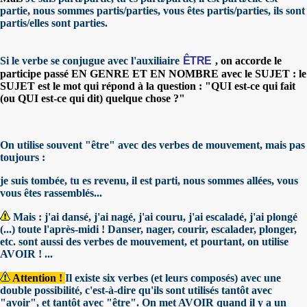
partie, nous sommes partis/parties, vous êtes partis/parties, ils sont
partis/elles sont parties.
Si le verbe se conjugue avec l'auxiliaire
ÊTRE
, on accorde le
participe passé EN GENRE ET EN NOMBRE avec le SUJET : le
SUJET est le mot qui répond à la question : "QUI est-ce qui fait
(ou QUI est-ce qui dit) quelque chose ?"
On utilise souvent "être" avec des verbes de mouvement, mais pas
toujours :
je suis tombée,
t
u es revenu, il est parti, nous sommes allées, vous
vous êtes rassemblés...
Mais :
j'ai dansé, j'ai nagé, j'ai couru, j'ai escaladé, j'ai plongé
(...) toute l'après-midi ! Danser, nager, courir, escalader, plonger,
etc. sont aussi des verbes de mouvement, et pourtant, on utilise
AVOIR ! ...
Attention !
Il existe six verbes (et leurs composés) avec une
double possibilité, c'est-à-dire qu'ils sont utilisés tantôt avec
"avoir", et tantôt avec "être". On met AVOIR quand il y a un