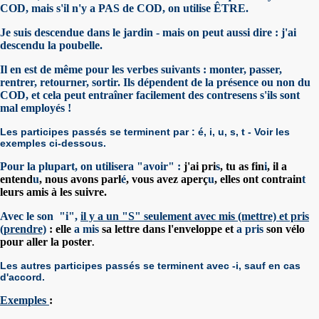
COD, mais s'il n'y a PAS de COD, on utilise ÊTRE.
Je suis descendue dans le jardin - mais on peut aussi dire : j'ai
descendu la poubelle.
Il en est de même pour les verbes suivants : monter, passer,
rentrer, retourner, sortir. Ils dépendent de la présence ou non du
COD, et cela peut entraîner facilement des contresens s'ils sont
mal employés !
Les participes passés se terminent par : é, i, u, s, t - Voir les
exemples ci-dessous.
Pour la plupart, on utilisera "avoir" :
j'ai pri
s
, tu as fin
i
, il a
entend
u
, nous avons parl
é
, vous avez aperç
u
, elles ont contrain
t
leurs amis à les suivre.
Avec le son "i",
il y a un "S" seulement avec mis (mettre) et pris
(prendre)
: elle
a
m
is
sa lettre dans l'enveloppe et
a pris
son vélo
pour aller la poster
.
Les autres participes passés se terminent avec -i, sauf en cas
d'accord.
Exemples
: