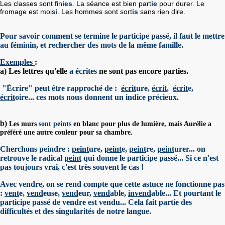
Les classes sont fin
ies
. La séance est bien part
ie
pour durer. Le
fromage est mois
i
. Les hommes sont sort
is
sans rien dire.
Pour savoir comment se termine le participe passé, il faut le mettre
au féminin, et rechercher des mots de la même famille.
Exemples
:
a) Les lettres qu'elle
a écrites
ne sont pas encore parties.
"Écrire" peut être rapproché de :
écrit
ure,
écrit
,
écrit
e,
écrit
oire... ces mots nous donnent un indice précieux.
b)
Les murs
sont peints
en blanc pour plus de lumière, mais Aurélie a
préféré une autre couleur pour sa chambre.
Cherchons peindre :
peint
ure,
peint
e,
peint
re,
peint
urer... on
retrouve le radical
peint
qui donne le participe passé... Si ce n'est
pas toujours vrai, c'est très souvent le cas !
Avec vendre, on se rend compte que cette astuce ne fonctionne pas
:
vent
e,
vend
euse,
vend
eur,
vend
able,
invend
able... Et pourtant le
participe passé de vendre est vendu... Cela
fait partie des
difficultés et des singularités de notre langue.