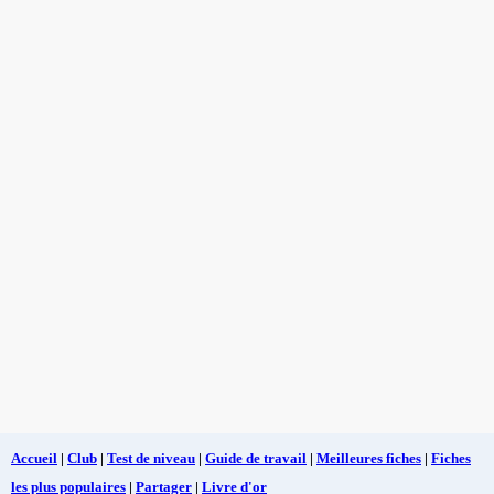
Accueil
|
Club
|
Test de niveau
|
Guide de travail
|
Meilleures fiches
|
Fiches
les plus populaires
|
Partager
|
Livre d'or