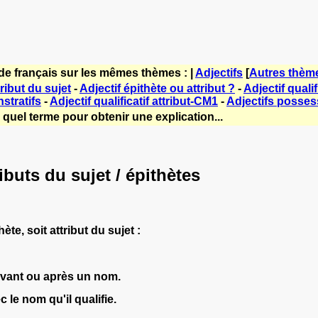
de français sur les mêmes thèmes : |
Adjectifs
[
Autres thèm
tribut du sujet
-
Adjectif épithète ou attribut ?
-
Adjectif qualif
stratifs
-
Adjectif qualificatif attribut-CM1
-
Adjectifs posses
quel terme pour obtenir une explication...
ributs du sujet / épithètes
hète, soit attribut du sujet :
 avant ou après un nom.
 le nom qu'il qualifie.