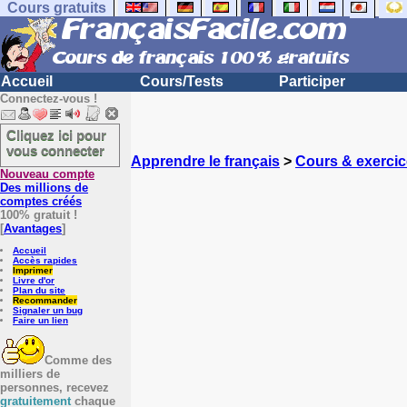
Cours gratuits
Accueil
Cours/Tests
Participer
Connectez-vous !
Cliquez ici pour
vous connecter
Apprendre le français
>
Cours & exercic
Nouveau compte
Des millions de
comptes créés
100% gratuit !
[
Avantages
]
Accueil
Accès rapides
Imprimer
Livre d'or
Plan du site
Recommander
Signaler un bug
Faire un lien
Comme des
milliers de
personnes, recevez
gratuitement
chaque