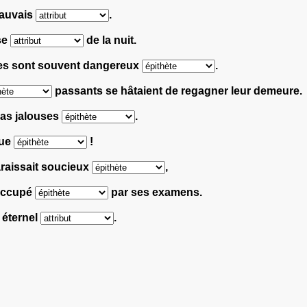
mauvais
.
use
de la nuit.
ages sont souvent dangereux
.
passants se hâtaient de regagner leur demeure.
pas jalouses
.
que
!
araissait soucieux
,
réoccupé
par ses examens.
 éternel
.