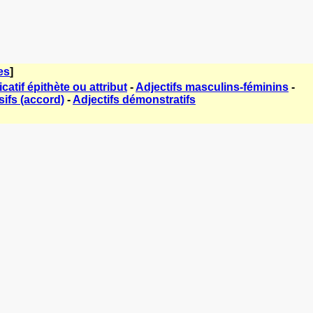
es
]
icatif épithète ou attribut
-
Adjectifs masculins-féminins
-
sifs (accord)
-
Adjectifs démonstratifs