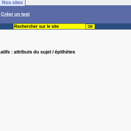
Nos sites
/
Créer un test
tifs : attributs du sujet / épithètes