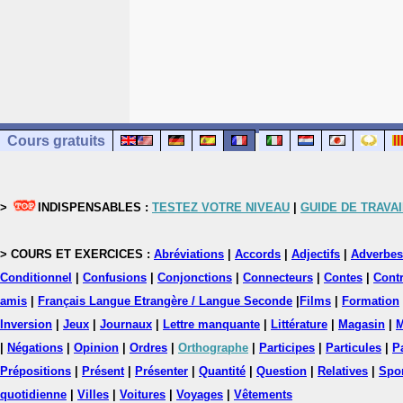
Cours gratuits
>
INDISPENSABLES :
TESTEZ VOTRE NIVEAU
|
GUIDE DE TRAVAI
> COURS ET EXERCICES :
Abréviations
|
Accords
|
Adjectifs
|
Adverbes
Conditionnel
|
Confusions
|
Conjonctions
|
Connecteurs
|
Contes
|
Contr
amis
|
Français Langue Etrangère / Langue Seconde
|
Films
|
Formation
Inversion
|
Jeux
|
Journaux
|
Lettre manquante
|
Littérature
|
Magasin
|
M
|
Négations
|
Opinion
|
Ordres
|
Orthographe
|
Participes
|
Particules
|
P
Prépositions
|
Présent
|
Présenter
|
Quantité
|
Question
|
Relatives
|
Spo
quotidienne
|
Villes
|
Voitures
|
Voyages
|
Vêtements