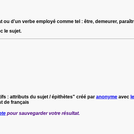
at ou d'un verbe employé comme tel : être, demeurer, paraître,
 le sujet.
ifs : attributs du sujet / épithètes" créé par
anonyme
avec
l
t de français
pte
pour sauvegarder votre résultat.