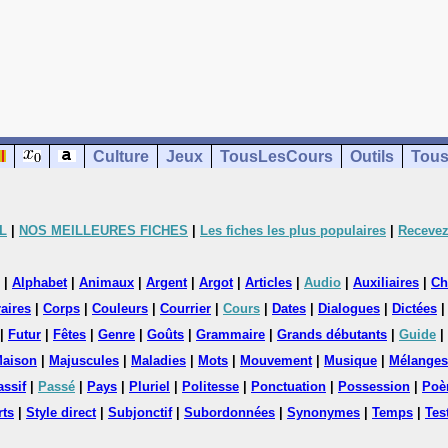
Culture
Jeux
TousLesCours
Outils
Tous
L
|
NOS MEILLEURES FICHES
|
Les fiches les plus populaires
|
Recevez
|
Alphabet
|
Animaux
|
Argent
|
Argot
|
Articles
|
Audio
|
Auxiliaires
|
Ch
aires
|
Corps
|
Couleurs
|
Courrier
|
Cours
|
Dates
|
Dialogues
|
Dictées
|
Futur
|
Fêtes
|
Genre
|
Goûts
|
Grammaire
|
Grands débutants
|
Guide
|
aison
|
Majuscules
|
Maladies
|
Mots
|
Mouvement
|
Musique
|
Mélanges
assif
|
Passé
|
Pays
|
Pluriel
|
Politesse
|
Ponctuation
|
Possession
|
Poè
rts
|
Style direct
|
Subjonctif
|
Subordonnées
|
Synonymes
|
Temps
|
Tes