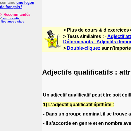
semaine
une leçon
de français !
> Recommandés:
-
Jeux gratuits
-
Nos autres sites
> Plus de cours & d'exercices 
> Tests similaires : -
Adjectif at
Déterminants : Adjectifs démon
>
Double-cliquez
sur n'importe 
Adjectifs qualificatifs : att
Un adjectif qualificatif peut être soit épit
1) L'adjectif qualificatif épithète :
- Dans un groupe nominal, il se trouve
- Il s'accorde en genre et en nombre avec