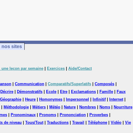
 nos sites
 une leçon par semaine
|
Exercices
|
Aide/Contact
anson
|
Communication
|
Comparatifs/Superlatifs
|
Composés
|
|
Décrire
|
Démonstratifs
|
Ecole
|
Etre
|
Exclamations
|
Famille
|
Faux
Géographie
|
Heure
|
Homonymes
|
Impersonnel
|
Infinitif
|
Internet
|
|
Méthodologie
|
Métiers
|
Météo
|
Nature
|
Nombres
|
Noms
|
Nourriture
mes
|
Pronominaux
|
Pronoms
|
Prononciation
|
Proverbes
|
ts de niveau
|
Tous/Tout
|
Traductions
|
Travail
|
Téléphone
|
Vidéo
|
Vie