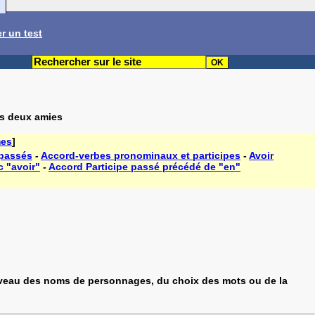
s
r un test
es deux amies
mes
]
 passés
-
Accord-verbes pronominaux et participes
-
Avoir
c "avoir"
-
Accord Participe passé précédé de "en"
 niveau des noms de personnages, du choix des mots ou de la