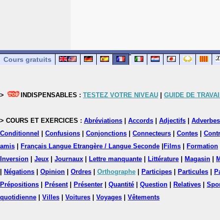
Cours gratuits
>
INDISPENSABLES :
TESTEZ VOTRE NIVEAU
|
GUIDE DE TRAVAI
> COURS ET EXERCICES :
Abréviations
|
Accords
|
Adjectifs
|
Adverbes
Conditionnel
|
Confusions
|
Conjonctions
|
Connecteurs
|
Contes
|
Contr
amis
|
Français Langue Etrangère / Langue Seconde
|
Films
|
Formation
Inversion
|
Jeux
|
Journaux
|
Lettre manquante
|
Littérature
|
Magasin
|
M
|
Négations
|
Opinion
|
Ordres
|
Orthographe
|
Participes
|
Particules
|
P
Prépositions
|
Présent
|
Présenter
|
Quantité
|
Question
|
Relatives
|
Spo
quotidienne
|
Villes
|
Voitures
|
Voyages
|
Vêtements