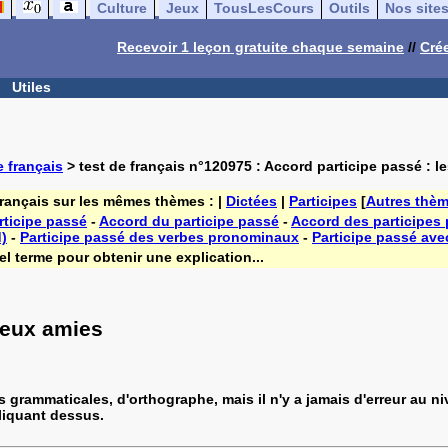
Culture
Jeux
TousLesCours
Outils
Nos site
Recevoir 1 leçon gratuite chaque semaine
//
Crée
Utiles
 français
> test de français n°120975 : Accord participe passé : l
français sur les mêmes thèmes : |
Dictées
|
Participes
[
Autres thè
rticipe passé
-
Accord du participe passé
-
Accord des participes
d)
-
Participe passé des verbes pronominaux
-
Participe passé ave
l terme pour obtenir une explication...
deux amies
s grammaticales, d'orthographe, mais il n'y a jamais d'erreur au
cliquant dessus.