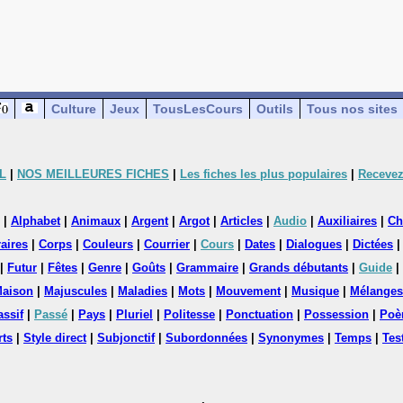
Culture
Jeux
TousLesCours
Outils
Tous nos sites
L
|
NOS MEILLEURES FICHES
|
Les fiches les plus populaires
|
Recevez
|
Alphabet
|
Animaux
|
Argent
|
Argot
|
Articles
|
Audio
|
Auxiliaires
|
Ch
aires
|
Corps
|
Couleurs
|
Courrier
|
Cours
|
Dates
|
Dialogues
|
Dictées
|
Futur
|
Fêtes
|
Genre
|
Goûts
|
Grammaire
|
Grands débutants
|
Guide
|
aison
|
Majuscules
|
Maladies
|
Mots
|
Mouvement
|
Musique
|
Mélanges
assif
|
Passé
|
Pays
|
Pluriel
|
Politesse
|
Ponctuation
|
Possession
|
Poè
rts
|
Style direct
|
Subjonctif
|
Subordonnées
|
Synonymes
|
Temps
|
Tes