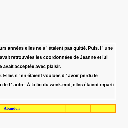
urs
années
elles
ne
s
'
étaient
pas
quitté
.
Puis
,
l
'
une
avait
retrouvées
les
coordonnées
de
Jeanne
et
lui
e
avait
acceptée
avec
plaisir
.
r
.
Elles
s
'
en
étaient
voulues
d
'
avoir
perdu
le
n
de
l
'
autre
.
À
la
fin
du
week-end
,
elles
étaient
reparti
Abandon