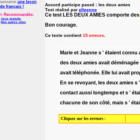
semaine
une leçon
Accord participe passé : les deux amies
de français !
Test réalisé par
elleenne
Ce test LES DEUX AMIES comporte des
> Recommandés:
-
Jeux gratuits
-
Nos autres sites
Bon courage.
Ce texte contient
15 erreurs
.
Marie
et
Jeanne
s
'
étaient
connu
des
deux
amies
avait
déménagée
avait
téléphonée
.
Elle
lui
avait
pro
En
se
revoyant
,
les
deux
amies
s
'
contact
aussi
longtemps
et
s
'
éta
chacune
de
son
côté
,
mais
s
'
éta
Cliquez sur les erreurs :