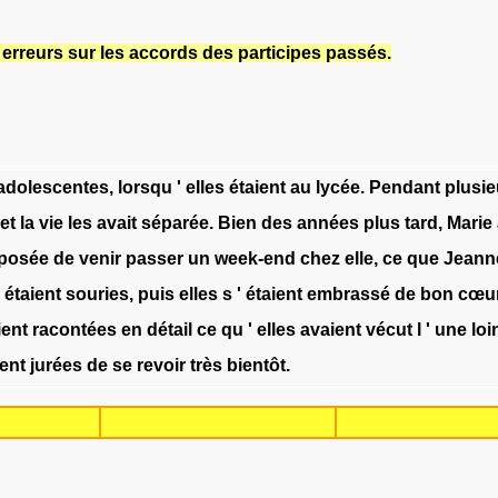
erreurs sur les accords des participes passés.
adolescentes
,
lorsqu
'
elles
étaient
au
lycée
.
Pendant
plusie
et
la
vie
les
avait
séparée
.
Bien
des
années
plus
tard
,
Marie
posée
de
venir
passer
un
week-end
chez
elle
,
ce
que
Jeann
étaient
souries
,
puis
elles
s
'
étaient
embrassé
de
bon
cœu
ient
racontées
en
détail
ce
qu
'
elles
avaient
vécut
l
'
une
loi
ient
jurées
de
se
revoir
très
bientôt
.