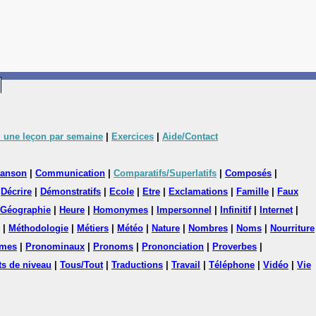
 une leçon par semaine
|
Exercices
|
Aide/Contact
anson
|
Communication
|
Comparatifs/Superlatifs
|
Composés
|
|
Décrire
|
Démonstratifs
|
Ecole
|
Etre
|
Exclamations
|
Famille
|
Faux
Géographie
|
Heure
|
Homonymes
|
Impersonnel
|
Infinitif
|
Internet
|
|
Méthodologie
|
Métiers
|
Météo
|
Nature
|
Nombres
|
Noms
|
Nourriture
mes
|
Pronominaux
|
Pronoms
|
Prononciation
|
Proverbes
|
ts de niveau
|
Tous/Tout
|
Traductions
|
Travail
|
Téléphone
|
Vidéo
|
Vie