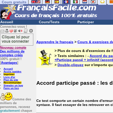
Cours gratuits
Accueil
Cours/Tests
Participer
Connectez-vous !
Cliquez ici pour
vous connecter
Apprendre le français
>
Cours & exercices de
Nouveau compte
> Plus de cours & d'exercices de 
Des millions de
comptes créés
> Tests similaires : -
Accord du pa
100% gratuit !
+Participe passé + infinitif (accor
[
Avantages
]
>
Double-cliquez
sur n'importe que
Accueil
Accès rapides
Imprimer
Livre d'or
Plan du site
Accord participe passé : les 
Recommander
Signaler un bug
Faire un lien
Comme des
Ce test comporte un certain nombre d'erreur
milliers de
syntaxe. Il faut essayer de les retrouver en 
personnes, recevez
gratuitement
chaque