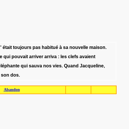
'
était
toujours
pas
habitué
à
sa
nouvelle
maison
.
e
qui
pouvait
arriver
arriva
:
les
clefs
avaient
éléphante
qui
sauva
nos
vies
.
Quand
Jacqueline
,
son
dos
.
Abandon