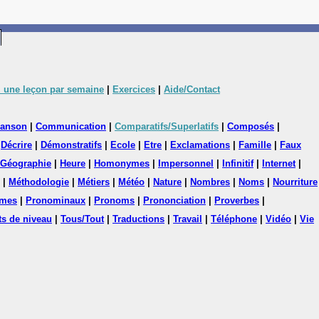
 une leçon par semaine
|
Exercices
|
Aide/Contact
anson
|
Communication
|
Comparatifs/Superlatifs
|
Composés
|
|
Décrire
|
Démonstratifs
|
Ecole
|
Etre
|
Exclamations
|
Famille
|
Faux
Géographie
|
Heure
|
Homonymes
|
Impersonnel
|
Infinitif
|
Internet
|
|
Méthodologie
|
Métiers
|
Météo
|
Nature
|
Nombres
|
Noms
|
Nourriture
mes
|
Pronominaux
|
Pronoms
|
Prononciation
|
Proverbes
|
ts de niveau
|
Tous/Tout
|
Traductions
|
Travail
|
Téléphone
|
Vidéo
|
Vie