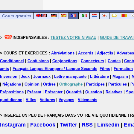
Cours gratuits
>
INDISPENSABLES :
TESTEZ VOTRE NIVEAU
|
GUIDE DE TRAVAI
> COURS ET EXERCICES :
Abréviations
|
Accords
|
Adjectifs
|
Adverbes
Conditionnel
|
Confusions
|
Conjonctions
|
Connecteurs
|
Contes
|
Contr
amis
|
Français Langue Etrangère / Langue Seconde
|
Films
|
Formation
Inversion
|
Jeux
|
Journaux
|
Lettre manquante
|
Littérature
|
Magasin
|
M
|
Négations
|
Opinion
|
Ordres
|
Orthographe
|
Participes
|
Particules
|
P
Prépositions
|
Présent
|
Présenter
|
Quantité
|
Question
|
Relatives
|
Spo
quotidienne
|
Villes
|
Voitures
|
Voyages
|
Vêtements
> INSEREZ UN PEU DE FRANÇAIS DANS VOTRE VIE QUOTIDIENNE ! Rejoig
Instagram
|
Facebook
|
Twitter
|
RSS
|
Linkedin
|
Ema