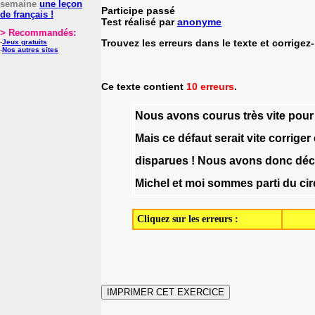
semaine
une leçon
Participe passé
de français !
Test réalisé par
anonyme
> Recommandés:
Trouvez les erreurs dans le texte et corrigez-
-
Jeux gratuits
-
Nos autres sites
Ce texte contient
10 erreurs
.
Nous
avons
courus
très
vite
pour
Mais
ce
défaut
serait
vite
corriger
disparues
!
Nous
avons
donc
déc
Michel
et
moi
sommes
parti
du
ci
Cliquez sur les erreurs :