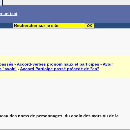
s
r un test
 passés
-
Accord-verbes pronominaux et participes
-
Avoir
c "avoir"
-
Accord Participe passé précédé de "en"
 niveau des noms de personnages, du choix des mots ou de la