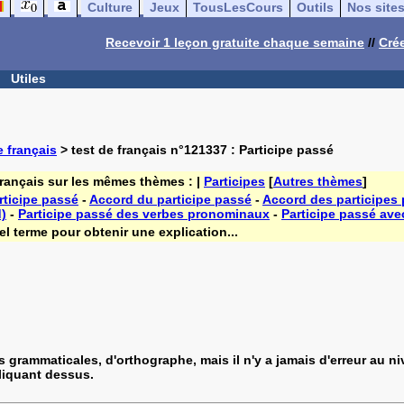
Culture
Jeux
TousLesCours
Outils
Nos site
Recevoir 1 leçon gratuite chaque semaine
//
Crée
Utiles
 français
> test de français n°121337 : Participe passé
français sur les mêmes thèmes : |
Participes
[
Autres thèmes
]
rticipe passé
-
Accord du participe passé
-
Accord des participes
d)
-
Participe passé des verbes pronominaux
-
Participe passé ave
l terme pour obtenir une explication...
s grammaticales, d'orthographe, mais il n'y a jamais d'erreur au
cliquant dessus.