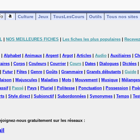
Culture
Jeux
TousLesCours
Outils
Tous nos sites
L
|
NOS MEILLEURES FICHES
|
Les fiches les plus populaires
|
Recevez
|
Alphabet
|
Animaux
|
Argent
|
Argot
|
Articles
|
Audio
|
Auxiliaires
|
Ch
aires
|
Corps
|
Couleurs
|
Courrier
|
Cours
|
Dates
|
Dialogues
|
Dictées
|
Futur
|
Fêtes
|
Genre
|
Goûts
|
Grammaire
|
Grands débutants
|
Guide
|
aison
|
Majuscules
|
Maladies
|
Mots
|
Mouvement
|
Musique
|
Mélanges
assif
|
Passé
|
Pays
|
Pluriel
|
Politesse
|
Ponctuation
|
Possession
|
Poè
rts
|
Style direct
|
Subjonctif
|
Subordonnées
|
Synonymes
|
Temps
|
Tes
nez-nous gratuitement sur les réseaux :
il