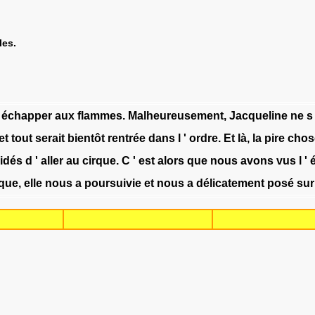
les.
échapper
aux
flammes
.
Malheureusement
,
Jacqueline
ne
s
et
tout
serait
bientôt
rentrée
dans
l
'
ordre
.
Et
là
,
la
pire
chos
idés
d
'
aller
au
cirque
.
C
'
est
alors
que
nous
avons
vus
l
'
rque
,
elle
nous
a
poursuivie
et
nous
a
délicatement
posé
sur