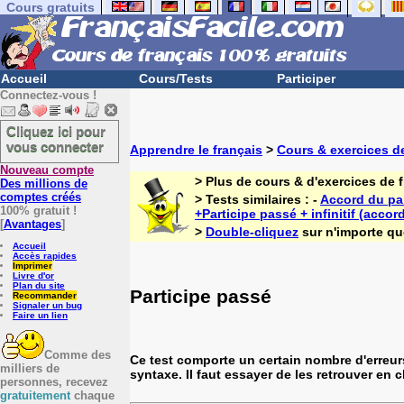
Cours gratuits
Accueil
Cours/Tests
Participer
Connectez-vous !
Cliquez ici pour
vous connecter
Apprendre le français
>
Cours & exercices de
Nouveau compte
> Plus de cours & d'exercices de 
Des millions de
comptes créés
> Tests similaires : -
Accord du pa
100% gratuit !
+Participe passé + infinitif (accor
[
Avantages
]
>
Double-cliquez
sur n'importe que
Accueil
Accès rapides
Imprimer
Livre d'or
Plan du site
Participe passé
Recommander
Signaler un bug
Faire un lien
Comme des
Ce test comporte un certain nombre d'erreur
milliers de
syntaxe. Il faut essayer de les retrouver en 
personnes, recevez
gratuitement
chaque