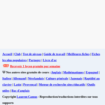
Accueil
|
Club
|
Test de niveau
|
Guide de travail
|
Meilleures fiches
|
Fiches
les plus populaires
|
Partager
|
Livre d'or
Recevoir 1 leçon gratuite par semaine
💡 Nos autres sites gratuits de cours :
Anglais
|
Mathématiques
|
Espagnol
|
Italien
|
Allemand
|
Néerlandais
|
Culture générale
|
Japonais
|
Rapidité au
clavier
|
Latin
|
Provençal
|
Moteur de recherche sites éducatifs
|
Outils
utiles
|
Bac d'anglais
Copyright
Laurent Camus
- Reproduction/traductions interdites sur tous
supports