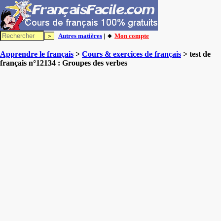
Autres matières
| 🔸
Mon compte
Apprendre le français
>
Cours & exercices de français
> test de
français n°12134 : Groupes des verbes