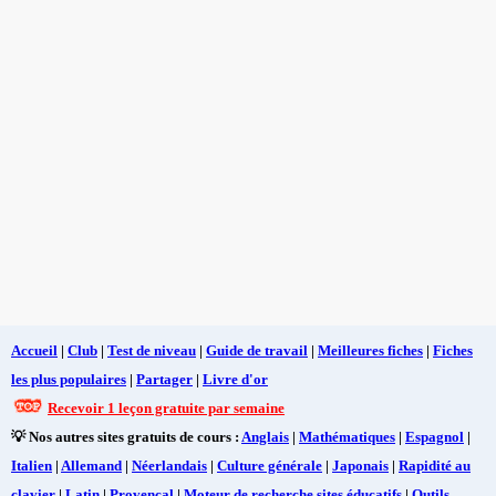
Accueil
|
Club
|
Test de niveau
|
Guide de travail
|
Meilleures fiches
|
Fiches
les plus populaires
|
Partager
|
Livre d'or
Recevoir 1 leçon gratuite par semaine
💡 Nos autres sites gratuits de cours :
Anglais
|
Mathématiques
|
Espagnol
|
Italien
|
Allemand
|
Néerlandais
|
Culture générale
|
Japonais
|
Rapidité au
clavier
|
Latin
|
Provençal
|
Moteur de recherche sites éducatifs
|
Outils