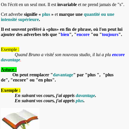
On l'
écrit en un seul mot.
Il est
invariable
et ne prend jamais de "s"
.
Cet adverbe
signifie «
plus
»
et
marque une
quantité ou une
intensité supérieure
.
Il est souvent préféré à «plus» en fin de phrase, où l'
on peut lui
ajouter des
adverbes
tels que "
bien
", "
encore
"ou "
toujours
".
Exemple :
Quand Bruno a visité son nouveau studio, il lui a plu
encore
davantage
.
Astuce :
On peut remplacer "
davantage
" par "plus ", "plus
de", "encore" ou "en plus".
Exemple :
En suivant vos cours, j'ai appris
davantage
.
En suivant vos cours, j'ai appris
plus
.