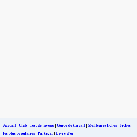
Accueil
|
Club
|
Test de niveau
|
Guide de travail
|
Meilleures fiches
|
Fiches
les plus populaires
|
Partager
|
Livre d'or