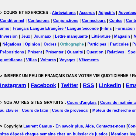
> COURS ET EXERCICES :
Abréviations
|
Accords
|
Adjectifs
|
Adverbes
Conditionnel
|
Confusions
|
Conjonctions
|
Connecteurs
|
Contes
|
Contr
amis
|
Français Langue Etrangère / Langue Seconde
|
Films
|
Formation
Inversion
|
Jeux
|
Journaux
|
Lettre manquante
|
Littérature
|
Magasin
|
M
|
Négations
|
Opinion
|
Ordres
|
Orthographe
|
Participes
|
Particules
|
P
Prépositions
|
Présent
|
Présenter
|
Quantité
|
Question
|
Relatives
|
Spo
quotidienne
|
Villes
|
Voitures
|
Voyages
|
Vêtements
> INSEREZ UN PEU DE FRANÇAIS DANS VOTRE VIE QUOTIDIENNE ! Rejoig
Instagram
|
Facebook
|
Twitter
|
RSS
|
Linkedin
|
Ema
> NOS AUTRES SITES GRATUITS :
Cours d'anglais
|
Cours de mathéma
au clavier
|
Cours de latin
|
Cours de provencal
|
Moteur de recherche si
> Copyright
Laurent Camus
-
En savoir plus, Aide, Contactez-nous
[
Cond
sites déposé chaque semaine chez un huissier de justice
|
Mentions léga