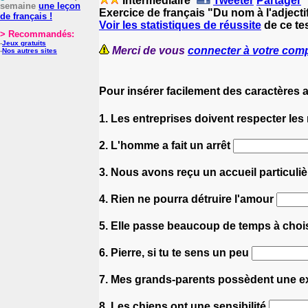
Intermédiaire
Tweeter
Partager
semaine
une leçon
Exercice de français "Du nom à l'adjecti
de français !
Voir les statistiques de réussite
de ce tes
> Recommandés:
-
Jeux gratuits
Merci de vous
connecter à votre com
-
Nos autres sites
Pour insérer facilement des caractères 
1. Les entreprises doivent respecter le
2. L'homme a fait un arrêt
3. Nous avons reçu un accueil particul
4. Rien ne pourra détruire l'amour
5. Elle passe beaucoup de temps à choi
6. Pierre, si tu te sens un peu
7. Mes grands-parents possèdent une ex
8. Les chiens ont une sensibilité