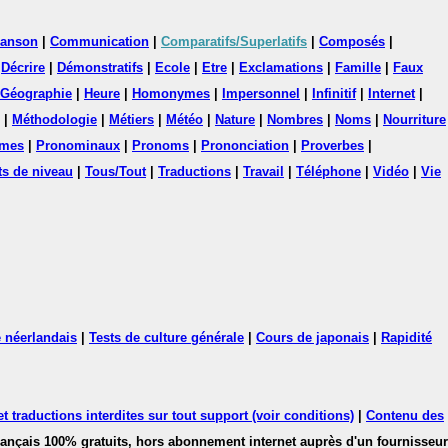
anson
|
Communication
|
Comparatifs/Superlatifs
|
Composés
|
|
Décrire
|
Démonstratifs
|
Ecole
|
Etre
|
Exclamations
|
Famille
|
Faux
Géographie
|
Heure
|
Homonymes
|
Impersonnel
|
Infinitif
|
Internet
|
|
Méthodologie
|
Métiers
|
Météo
|
Nature
|
Nombres
|
Noms
|
Nourriture
mes
|
Pronominaux
|
Pronoms
|
Prononciation
|
Proverbes
|
ts de niveau
|
Tous/Tout
|
Traductions
|
Travail
|
Téléphone
|
Vidéo
|
Vie
 néerlandais
|
Tests de culture générale
|
Cours de japonais
|
Rapidité
 traductions interdites sur tout support (voir conditions)
|
Contenu des
français 100% gratuits, hors abonnement internet auprès d'un fournisseur