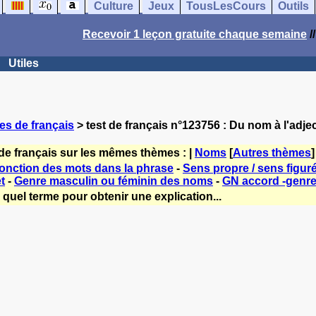
Culture
Jeux
TousLesCours
Outils
Recevoir 1 leçon gratuite chaque semaine
/
Utiles
es de français
> test de français n°123756 : Du nom à l'adjec
de français sur les mêmes thèmes : |
Noms
[
Autres thèmes
]
fonction des mots dans la phrase
-
Sens propre / sens figur
t
-
Genre masculin ou féminin des noms
-
GN accord -genre
quel terme pour obtenir une explication...