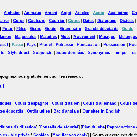
|
Alphabet
|
Animaux
|
Argent
|
Argot
|
Articles
|
Audio
|
Auxiliaires
|
Ch
aires
|
Corps
|
Couleurs
|
Courrier
|
Cours
|
Dates
|
Dialogues
|
Dictées
|
Futur
|
Fêtes
|
Genre
|
Goûts
|
Grammaire
|
Grands débutants
|
Guide
|
aison
|
Majuscules
|
Maladies
|
Mots
|
Mouvement
|
Musique
|
Mélanges
assif
|
Passé
|
Pays
|
Pluriel
|
Politesse
|
Ponctuation
|
Possession
|
Poè
rts
|
Style direct
|
Subjonctif
|
Subordonnées
|
Synonymes
|
Temps
|
Tes
nez-nous gratuitement sur les réseaux :
il
tiques
|
Cours d'espagnol
|
Cours d'italien
|
Cours d'allemand
|
Cours de
tes éducatifs
|
Outils utiles
|
Bac d'anglais
|
Our sites in English
itions d'utilisation
] [
Conseils de sécurité
] [
Plan du site
]
Reproductions et
les / Vie privée
/
Cookies
.
[
Modifier vos choix
]
| Cours et exercices de 