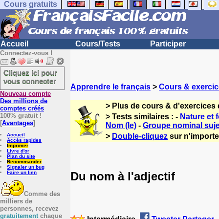
Cours gratuits
Accueil
Cours/Tests
Participer
Connectez-vous !
Cliquez ici pour
vous connecter
Apprendre le français
>
Cours & exercic
Nouveau compte
Des millions de
> Plus de cours & d'exercices 
comptes créés
100% gratuit !
> Tests similaires : -
Nature et 
[
Avantages
]
Nom (le)
-
Groupe nominal suje
Accueil
>
Double-cliquez
sur n'importe 
Accès rapides
Imprimer
Livre d'or
Plan du site
Recommander
Signaler un bug
Du nom à l'adjectif
Faire un lien
Comme des
milliers de
personnes, recevez
gratuitement
chaque