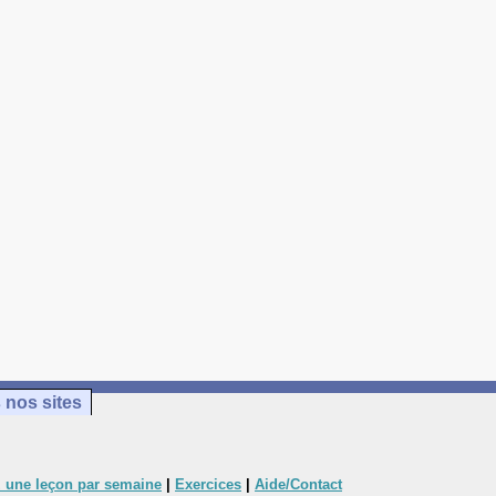
 nos sites
 une leçon par semaine
|
Exercices
|
Aide/Contact