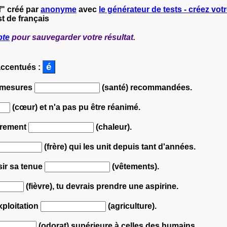
f" créé par
anonyme
avec
le générateur de tests - créez votr
t de français
pte
pour sauvegarder votre résultat.
accentués :
s mesures
(santé) recommandées.
(cœur) et n'a pas pu être réanimé.
ièrement
(chaleur).
(frère) qui les unit depuis tant d'années.
sir sa tenue
(vêtements).
(fièvre), tu devrais prendre une aspirine.
ploitation
(agriculture).
(odorat) supérieure à celles des humains.