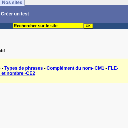
Nos sites
/
Créer un test
tif
é
-
Types de phrases
-
Complément du nom- CM1
-
FLE-
 et nombre -CE2