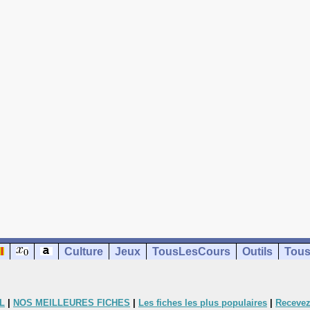
Culture
Jeux
TousLesCours
Outils
Tous
L
|
NOS MEILLEURES FICHES
|
Les fiches les plus populaires
|
Recevez