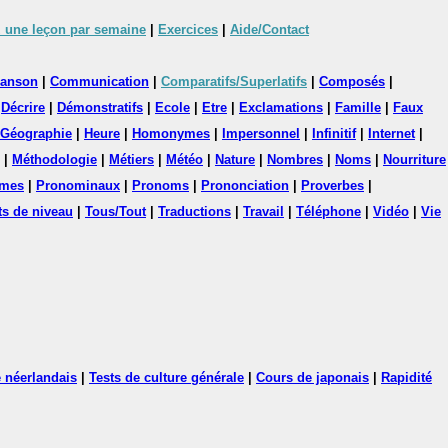
 une leçon par semaine
|
Exercices
|
Aide/Contact
anson
|
Communication
|
Comparatifs/Superlatifs
|
Composés
|
|
Décrire
|
Démonstratifs
|
Ecole
|
Etre
|
Exclamations
|
Famille
|
Faux
Géographie
|
Heure
|
Homonymes
|
Impersonnel
|
Infinitif
|
Internet
|
|
Méthodologie
|
Métiers
|
Météo
|
Nature
|
Nombres
|
Noms
|
Nourriture
mes
|
Pronominaux
|
Pronoms
|
Prononciation
|
Proverbes
|
ts de niveau
|
Tous/Tout
|
Traductions
|
Travail
|
Téléphone
|
Vidéo
|
Vie
 néerlandais
|
Tests de culture générale
|
Cours de japonais
|
Rapidité