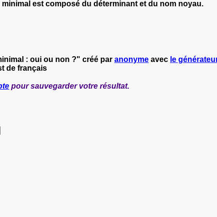
l minimal est composé
du
déterminant
et du n
om noyau
.
inimal : oui ou non ?" créé par
anonyme
avec
le générateur
t de français
pte
pour sauvegarder votre résultat.