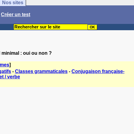
Nos sites
/
Créer un test
 minimal : oui ou non ?
èmes
]
atifs
-
Classes grammaticales
-
Conjugaison française-
t / verbe