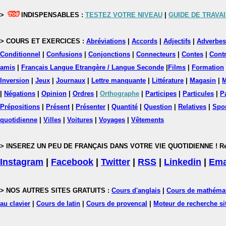
>
INDISPENSABLES :
TESTEZ VOTRE NIVEAU
|
GUIDE DE TRAVAI
> COURS ET EXERCICES :
Abréviations
|
Accords
|
Adjectifs
|
Adverbes
Conditionnel
|
Confusions
|
Conjonctions
|
Connecteurs
|
Contes
|
Contr
amis
|
Français Langue Etrangère / Langue Seconde
|
Films
|
Formation
Inversion
|
Jeux
|
Journaux
|
Lettre manquante
|
Littérature
|
Magasin
|
M
|
Négations
|
Opinion
|
Ordres
|
Orthographe
|
Participes
|
Particules
|
P
Prépositions
|
Présent
|
Présenter
|
Quantité
|
Question
|
Relatives
|
Spo
quotidienne
|
Villes
|
Voitures
|
Voyages
|
Vêtements
> INSEREZ UN PEU DE FRANÇAIS DANS VOTRE VIE QUOTIDIENNE ! Rejoig
Instagram
|
Facebook
|
Twitter
|
RSS
|
Linkedin
|
Ema
> NOS AUTRES SITES GRATUITS :
Cours d'anglais
|
Cours de mathéma
au clavier
|
Cours de latin
|
Cours de provencal
|
Moteur de recherche si