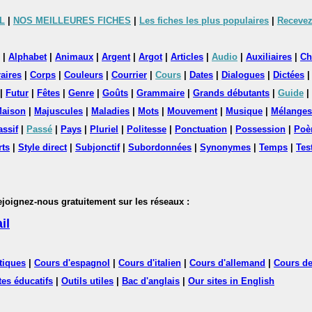
L
|
NOS MEILLEURES FICHES
|
Les fiches les plus populaires
|
Recevez
|
Alphabet
|
Animaux
|
Argent
|
Argot
|
Articles
|
Audio
|
Auxiliaires
|
Ch
aires
|
Corps
|
Couleurs
|
Courrier
|
Cours
|
Dates
|
Dialogues
|
Dictées
|
Futur
|
Fêtes
|
Genre
|
Goûts
|
Grammaire
|
Grands débutants
|
Guide
|
aison
|
Majuscules
|
Maladies
|
Mots
|
Mouvement
|
Musique
|
Mélanges
assif
|
Passé
|
Pays
|
Pluriel
|
Politesse
|
Ponctuation
|
Possession
|
Poè
rts
|
Style direct
|
Subjonctif
|
Subordonnées
|
Synonymes
|
Temps
|
Tes
nez-nous gratuitement sur les réseaux :
il
tiques
|
Cours d'espagnol
|
Cours d'italien
|
Cours d'allemand
|
Cours de
tes éducatifs
|
Outils utiles
|
Bac d'anglais
|
Our sites in English