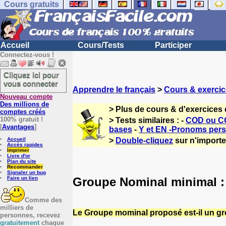
Cours gratuits
Accueil
Cours/Tests
Participer
Connectez-vous !
Cliquez ici pour
vous connecter
Apprendre le français
>
Cours & exercic
Nouveau compte
Des millions de
> Plus de cours & d'exercices 
comptes créés
100% gratuit !
> Tests similaires : -
COD ou CO
[
Avantages
]
bases
-
Y et EN -Pronoms per
Accueil
>
Double-cliquez
sur n'importe 
Accès rapides
Imprimer
Livre d'or
Plan du site
Recommander
Signaler un bug
Groupe Nominal minimal :
Faire un lien
Comme des
milliers de
Le Groupe mominal proposé est-il un g
personnes, recevez
gratuitement
chaque