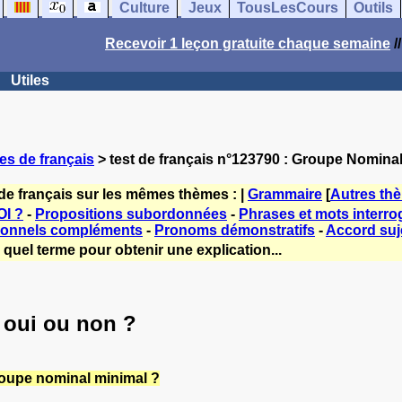
Culture
Jeux
TousLesCours
Outils
Recevoir 1 leçon gratuite chaque semaine
/
Utiles
es de français
> test de français n°123790 : Groupe Nominal
de français sur les mêmes thèmes : |
Grammaire
[
Autres th
I ?
-
Propositions subordonnées
-
Phrases et mots interrog
sonnels compléments
-
Pronoms démonstratifs
-
Accord suje
quel terme pour obtenir une explication...
 oui ou non ?
roupe nominal minimal ?