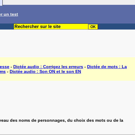
s
r un test
tesse
-
Dictée audio : Corrigez les erreurs
-
Dictée de mots : La
oms
-
Dictée audio : Son ON et le son EN
 niveau des noms de personnages, du choix des mots ou de la