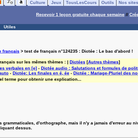
Culture
Jeux
TousLesCours
Outils
Nos site
Recevoir 1 leçon gratuite chaque semaine
//
Crée
Utiles
 français
> test de français n°124235 : Dictée : Le bac d'abord !
français sur les mêmes thèmes : |
Dictées
[
Autres thèmes
]
es verbales en [e]
-
Dictée audio : Salutations et formules de poli
 auto
-
Dictée: Les finales en é, ée
-
Dictée : Mariage-Pluriel des n
l terme pour obtenir une explication...
s grammaticales, d'orthographe, mais il n'y a jamais d'erreur au
cliquant dessus.