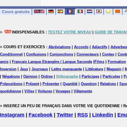
Cours gratuits
>
INDISPENSABLES :
TESTEZ VOTRE NIVEAU
|
GUIDE DE TRAVAI
> COURS ET EXERCICES :
Abréviations
|
Accords
|
Adjectifs
|
Adverbes
Conditionnel
|
Confusions
|
Conjonctions
|
Connecteurs
|
Contes
|
Contr
amis
|
Français Langue Etrangère / Langue Seconde
|
Films
|
Formation
Inversion
|
Jeux
|
Journaux
|
Lettre manquante
|
Littérature
|
Magasin
|
M
|
Négations
|
Opinion
|
Ordres
|
Orthographe
|
Participes
|
Particules
|
P
Prépositions
|
Présent
|
Présenter
|
Quantité
|
Question
|
Relatives
|
Spo
quotidienne
|
Villes
|
Voitures
|
Voyages
|
Vêtements
> INSEREZ UN PEU DE FRANÇAIS DANS VOTRE VIE QUOTIDIENNE ! Rejoig
Instagram
|
Facebook
|
Twitter
|
RSS
|
Linkedin
|
Ema