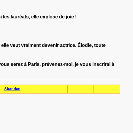
i
les
lauréats
,
elle
explose
de
joie
!
elle
veut
vraiment
devenir
actrice
.
Élodie
,
toute
vous
serez
à
Paris
,
prévenez-moi
,
je
vous
inscrirai
à
Abandon