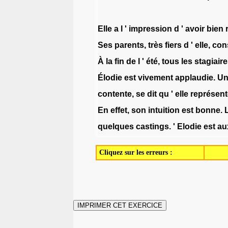
Elle
a
l
'
impression
d
'
avoir
bien
Ses
parents
,
très
fiers
d
'
elle
,
con
À
la
fin
de
l
'
été
,
tous
les
stagiair
Élodie
est
vivement
applaudie
.
Un
contente
,
se
dit
qu
'
elle
représent
En
effet
,
son
intuition
est
bonne
.
quelques
castings
.
'
Elodie
est
au
Cliquez sur les erreurs :