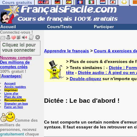
Cours gratuits
Accueil
Cours/Tests
Participer
Connectez-vous !
Cliquez ici pour
vous connecter
Apprendre le français
>
Cours & exercices de
Nouveau compte
> Plus de cours & d'exercices de 
Des millions de
comptes créés
> Tests similaires : -
Dictée : Form
100% gratuit !
tête
-
Dictée audio : À pied ou en
[
Avantages
]
>
Double-cliquez
sur n'importe que
Accueil
Accès rapides
Imprimer
Livre d'or
Plan du site
Dictée : Le bac d'abord !
Recommander
Signaler un bug
Faire un lien
Comme des
Ce test comporte un certain nombre d'erreur
milliers de
syntaxe. Il faut essayer de les retrouver en 
personnes, recevez
gratuitement
chaque