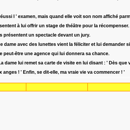
réussi
l
'
examen
,
mais
quand
elle
voit
son
nom
affiché
parm
sentent
à
lui
offrir
un
stage
de
théâtre
pour
la
récompenser
.
es
présentent
un
spectacle
devant
un
jury
.
e
dame
avec
des
lunettes
vient
la
féliciter
et
lui
demander
si
e
peut-être
une
agence
qui
lui
donnera
sa
chance
.
La
dame
lui
remet
sa
carte
de
visite
en
lui
disant
:
'
Dès
que
x
anges
!
'
Enfin
,
se
dit-elle
,
ma
vraie
vie
va
commencer
!
'