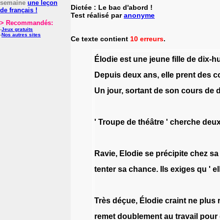
semaine
une leçon
Dictée : Le bac d'abord !
de français !
Test réalisé par
anonyme
> Recommandés:
-
Jeux gratuits
-
Nos autres sites
Ce texte contient
10 erreurs
.
Élodie
est
une
jeune
fille
de
dix-hu
Depuis
deux
ans
,
elle
prent
des
c
Un
jour
,
sortant
de
son
cours
de
'
Troupe
de
théâtre
'
cherche
deu
Ravie
,
Elodie
se
précipite
chez
sa
tenter
sa
chance
.
Ils
exiges
qu
'
el
Très
déçue
,
Élodie
craint
ne
plus
remet
doublement
au
travail
pour