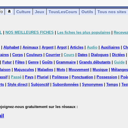
Culture
Jeux
TousLesCours
Outils
Tous nos sites
L
|
NOS MEILLEURES FICHES
|
Les fiches les plus populaires
|
Recevez
|
Alphabet
|
Animaux
|
Argent
|
Argot
|
Articles
|
Audio
|
Auxiliaires
|
Ch
aires
|
Corps
|
Couleurs
|
Courrier
|
Cours
|
Dates
|
Dialogues
|
Dictées
|
Futur
|
Fêtes
|
Genre
|
Goûts
|
Grammaire
|
Grands débutants
|
Guide
|
aison
|
Majuscules
|
Maladies
|
Mots
|
Mouvement
|
Musique
|
Mélanges
assif
|
Passé
|
Pays
|
Pluriel
|
Politesse
|
Ponctuation
|
Possession
|
Poè
rts
|
Style direct
|
Subjonctif
|
Subordonnées
|
Synonymes
|
Temps
|
Tes
nez-nous gratuitement sur les réseaux :
il