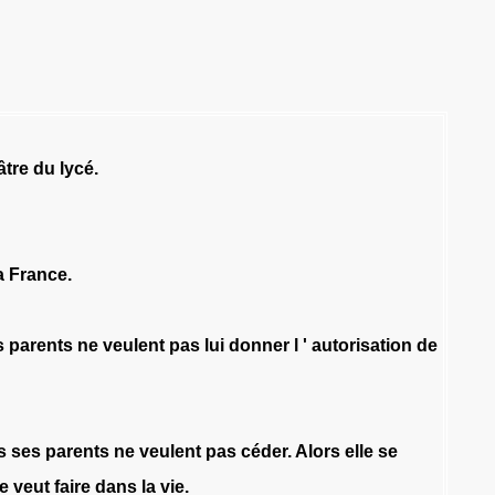
âtre
du
lycé
.
a
France
.
s
parents
ne
veulent
pas
lui
donner
l
'
autorisation
de
s
ses
parents
ne
veulent
pas
céder
.
Alors
elle
se
le
veut
faire
dans
la
vie
.