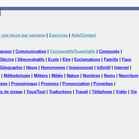
 une leçon par semaine
|
Exercices
|
Aide/Contact
anson
|
Communication
|
Comparatifs/Superlatifs
|
Composés
|
|
Décrire
|
Démonstratifs
|
Ecole
|
Etre
|
Exclamations
|
Famille
|
Faux
Géographie
|
Heure
|
Homonymes
|
Impersonnel
|
Infinitif
|
Internet
|
|
Méthodologie
|
Métiers
|
Météo
|
Nature
|
Nombres
|
Noms
|
Nourriture
mes
|
Pronominaux
|
Pronoms
|
Prononciation
|
Proverbes
|
ts de niveau
|
Tous/Tout
|
Traductions
|
Travail
|
Téléphone
|
Vidéo
|
Vie