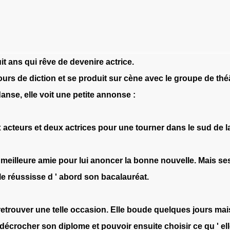
it
ans
qui
rêve
de
devenire
actrice
.
ours
de
diction
et
se
produit
sur
cène
avec
le
groupe
de
thé
danse
,
elle
voit
une
petite
annonse
:
x
acteurs
et
deux
actrices
pour
une
tourner
dans
le
sud
de
l
meilleure
amie
pour
lui
anoncer
la
bonne
nouvelle
.
Mais
se
le
réussisse
d
'
abord
son
bacalauréat
.
retrouver
une
telle
occasion
.
Elle
boude
quelques
jours
mai
décrocher
son
diplome
et
pouvoir
ensuite
choisir
ce
qu
'
el