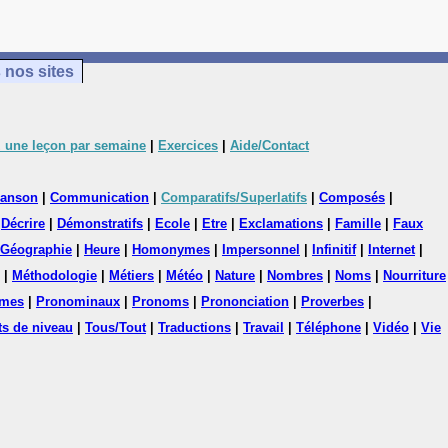
 nos sites
 une leçon par semaine
|
Exercices
|
Aide/Contact
anson
|
Communication
|
Comparatifs/Superlatifs
|
Composés
|
|
Décrire
|
Démonstratifs
|
Ecole
|
Etre
|
Exclamations
|
Famille
|
Faux
Géographie
|
Heure
|
Homonymes
|
Impersonnel
|
Infinitif
|
Internet
|
|
Méthodologie
|
Métiers
|
Météo
|
Nature
|
Nombres
|
Noms
|
Nourriture
mes
|
Pronominaux
|
Pronoms
|
Prononciation
|
Proverbes
|
ts de niveau
|
Tous/Tout
|
Traductions
|
Travail
|
Téléphone
|
Vidéo
|
Vie