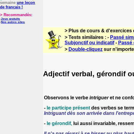
semaine
une leçon
de français !
> Recommandés:
-
Jeux gratuits
-
Nos autres sites
> Plus de cours & d'exercices 
> Tests similaires : -
Passé simp
Subjonctif ou indicatif
-
Passé
>
Double-cliquez
sur n'importe 
Adjectif verbal, gérondif o
Observons le verbe
intriguer
et
ne confo
-
le participe présent
des verbes se termin
Intriguant dès son arrivée dans l'entrepr
-
le gérondif,
lui aussi
invariable
, ressem
Il n'a pas réussi à se hisser au plus ha