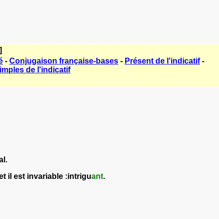
]
é
-
Conjugaison française-bases
-
Présent de l'indicatif
-
mples de l'indicatif
al.
t il est
invariable
:intrigu
ant
.