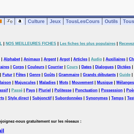
Culture
Jeux
TousLesCours
Outils
Tous
L
|
NOS MEILLEURES FICHES
|
Les fiches les plus populaires
|
Recevez
|
Alphabet
|
Animaux
|
Argent
|
Argot
|
Articles
|
Audio
|
Auxiliaires
|
Ch
aires
|
Corps
|
Couleurs
|
Courrier
|
Cours
|
Dates
|
Dialogues
|
Dictées
|
Futur
|
Fêtes
|
Genre
|
Goûts
|
Grammaire
|
Grands débutants
|
Guide
|
aison
|
Majuscules
|
Maladies
|
Mots
|
Mouvement
|
Musique
|
Mélanges
assif
|
Passé
|
Pays
|
Pluriel
|
Politesse
|
Ponctuation
|
Possession
|
Poè
rts
|
Style direct
|
Subjonctif
|
Subordonnées
|
Synonymes
|
Temps
|
Tes
nez-nous gratuitement sur les réseaux :
il