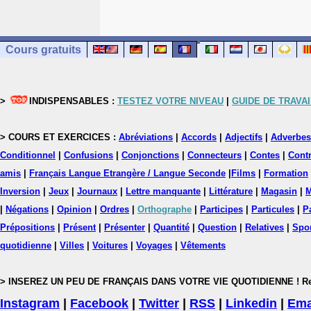
Cours gratuits
>
INDISPENSABLES :
TESTEZ VOTRE NIVEAU
|
GUIDE DE TRAVAI
> COURS ET EXERCICES :
Abréviations
|
Accords
|
Adjectifs
|
Adverbes
Conditionnel
|
Confusions
|
Conjonctions
|
Connecteurs
|
Contes
|
Contr
amis
|
Français Langue Etrangère / Langue Seconde
|
Films
|
Formation
Inversion
|
Jeux
|
Journaux
|
Lettre manquante
|
Littérature
|
Magasin
|
M
|
Négations
|
Opinion
|
Ordres
|
Orthographe
|
Participes
|
Particules
|
P
Prépositions
|
Présent
|
Présenter
|
Quantité
|
Question
|
Relatives
|
Spo
quotidienne
|
Villes
|
Voitures
|
Voyages
|
Vêtements
> INSEREZ UN PEU DE FRANÇAIS DANS VOTRE VIE QUOTIDIENNE ! Rejoig
Instagram
|
Facebook
|
Twitter
|
RSS
|
Linkedin
|
Ema