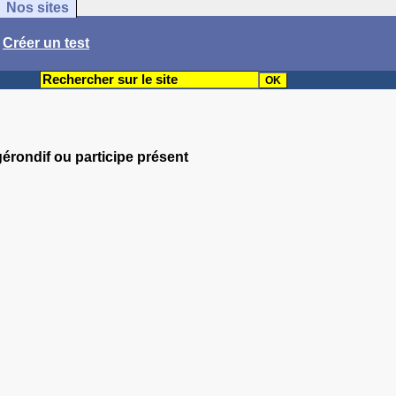
Nos sites
/
Créer un test
 gérondif ou participe présent