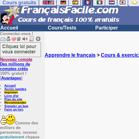
Cours gratuits
Accueil
Cours/Tests
Participer
Connectez-vous !
Cliquez ici pour
vous connecter
Apprendre le français
>
Cours & exercic
Nouveau compte
Des millions de
comptes créés
100% gratuit !
[
Avantages
]
Accueil
Accès rapides
Imprimer
Livre d'or
Plan du site
Recommander
Signaler un bug
Faire un lien
Comme des
milliers de
personnes, recevez
gratuitement
chaque