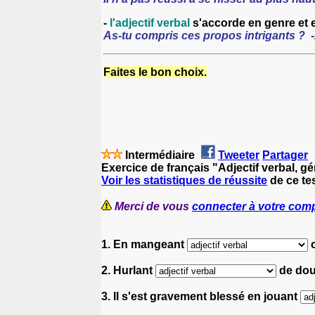
-
l'adjectif verbal
s'accorde en genre et 
As-tu compris ces propos intrigants ? -
Faites le bon choix.
Intermédiaire
Tweeter
Partager
Exercice de français "Adjectif verbal, g
Voir les statistiques de réussite
de ce tes
Merci de vous
connecter à votre com
1. En mangeant
c
2. Hurlant
de doul
3. Il s'est gravement blessé en jouant