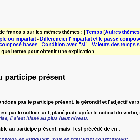
de français sur les mêmes thèmes : |
Temps
[
Autres thèmes
le ou imparfait
-
Différencier l'imparfait et le passé compos
 composé-bases
-
Condition avec "si"
-
Valeurs des temps si
quel terme pour obtenir une explication...
u participe présent
ndons pas le participe présent, le gérondif et l'adjectif verb
e par le suffixe -ant, placé juste après le radical du verbe, e
ise, il s'est hissé au plus haut niveau.
ble au participe présent, mais il est précédé de en :
ut niveau en intriguant, mais en travaillant constamment.