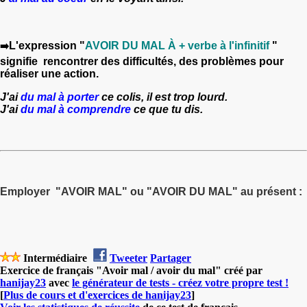
L'expression "
AVOIR DU MAL À + verbe à l'infinitif
"
➡️
signifie rencontrer des difficultés, des problèmes pour
réaliser une action.
J'ai
du mal à porter
ce colis, il est trop lourd.
J'ai
du mal à comprendre
ce que tu dis.
Employer "AVOIR MAL" ou "AVOIR DU MAL" au présent :
Intermédiaire
Tweeter
Partager
Exercice de français "Avoir mal / avoir du mal" créé par
hanijay23
avec
le générateur de tests - créez votre propre test !
[
Plus de cours et d'exercices de hanijay23
]