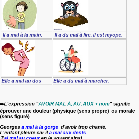
Il a mal à la main.
Il a du mal à lire, il est myope.
Elle a mal au dos
Elle a du mal à marcher.
L'expression "
AVOIR MAL À, AU, AUX + nom
" signifie
➡️
é
prouver une douleur (physique (sens propre) ou morale
(sens figuré)
Georges
a mal à la gorge
d'avoir trop chanté.
L'enfant pleure car
il
a mal aux dents
.
J'
ai mal au coeur
en le voyant ainsi.