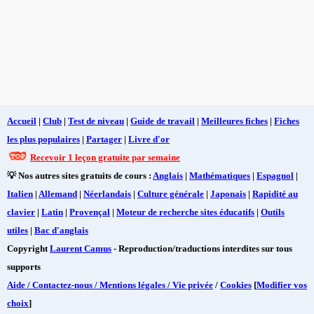
Accueil
|
Club
|
Test de niveau
|
Guide de travail
|
Meilleures fiches
|
Fiches
les plus populaires
|
Partager
|
Livre d'or
Recevoir 1 leçon gratuite par semaine
💡 Nos autres sites gratuits de cours :
Anglais
|
Mathématiques
|
Espagnol
|
Italien
|
Allemand
|
Néerlandais
|
Culture générale
|
Japonais
|
Rapidité au
clavier
|
Latin
|
Provençal
|
Moteur de recherche sites éducatifs
|
Outils
utiles
|
Bac d'anglais
Copyright
Laurent Camus
- Reproduction/traductions interdites sur tous
supports
Aide / Contactez-nous / Mentions légales / Vie privée
/
Cookies
[
Modifier vos
choix
]