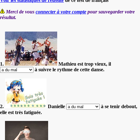
Voir les statistiques de réussite
de ce test de français
Merci de vous
connecter à votre compte
pour sauvegarder votre
résultat.
1.
Mathieu est trop vieux, il
à suivre le rythme de cette danse.
2.
Danielle
à se tenir debout,
elle est très fatiguée.