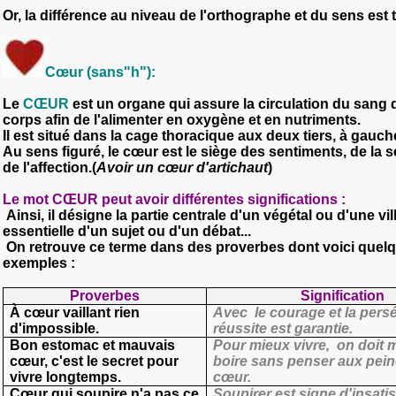
Or, la différence au niveau de l'orthographe et du sens est t
Cœur (sans"h"):
Le
CŒUR
est un organe qui assure la circulation du sang 
corps afin de l'alimenter en oxygène et en nutriments.
Il est situé dans la cage thoracique aux deux tiers, à gauch
Au sens figuré, le cœur est le siège des sentiments, de la se
de l'affection.(
Avoir un cœur d'artichaut
)
Le mot CŒUR peut avoir différentes significations :
Ainsi, il désigne la partie centrale d'un végétal ou d'une vill
essentielle d'un sujet ou d'un débat...
On retrouve ce terme dans des proverbes dont voici quel
exemples :
Proverbes
Signification
À cœur vaillant rien
Avec le courage et la persé
d'impossible.
réussite est garantie.
Bon estomac et mauvais
Pour mieux vivre, on doit 
cœur, c'est le secret pour
boire sans penser aux pei
vivre longtemps.
cœur.
Cœur qui soupire n'a pas ce
Soupir
er est signe d'
insatis