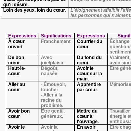
qu'il désire.
Loin des yeux, loin du cœur.
L'éloignement affaiblit l'aff
les personnes qui s'aiment
Expressions
Significations
Expressions
Signif
À cœur
Franchement
Courrier du
Échange 
ouvert
cœur
question
sentiment
De bon
Avec
Du fond du
Vraiment,
cœur
joie/plaisir.
cœur
avec sincé
Haut-le-
Dégoût,
Avoir le
Être géné
cœur
nausée
cœur sur la
main.
Aller au
- Émouvoir,
Apprendre
Mémorise
cœur
toucher
par cœur.
- Aller à la
racine du
problème.
Avoir bon
Être gentil,
Mettre du
Travailler
cœur
généreux.
cœur à
énergie e
l'ouvrage.
enthousi
Avoir le
Avoir la
En avoir
Être chag