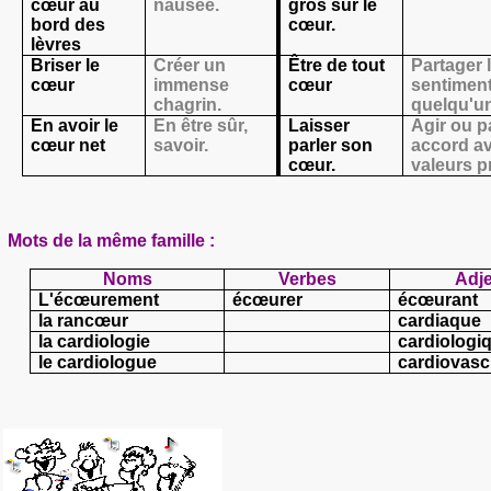
cœur au
nausée.
gros sur le
bord des
cœur.
lèvres
Briser le
Créer un
Être de tout
Partager 
cœur
immense
cœur
sentimen
chagrin.
quelqu'un
En avoir le
En être sûr,
Laisser
Agir ou p
cœur net
savoir.
parler son
accord a
cœur.
valeurs p
Mots de la même famille :
Noms
Verbes
Adje
L'écœurement
écœurer
écœurant
la rancœur
cardiaque
la cardiologie
cardiologi
le cardiologue
cardiovasc