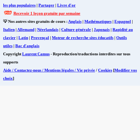
les plus populaires
|
Partager
|
Livre d'or
Recevoir 1 leçon gratuite par semaine
💡 Nos autres sites gratuits de cours :
Anglais
|
Mathématiques
|
Espagnol
|
Italien
|
Allemand
|
Néerlandais
|
Culture générale
|
Japonais
|
Rapidité au
clavier
|
Latin
|
Provençal
|
Moteur de recherche sites éducatifs
|
Outils
utiles
|
Bac d'anglais
Copyright
Laurent Camus
- Reproduction/traductions interdites sur tous
supports
Aide / Contactez-nous / Mentions légales / Vie privée
/
Cookies
[
Modifier vos
choix
]