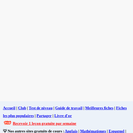
Accueil
|
Club
|
Test de niveau
|
Guide de travail
|
Meilleures fiches
|
Fiches
les plus populaires
|
Partager
|
Livre d'or
Recevoir 1 leçon gratuite par semaine
💡 Nos autres sites gratuits de cours :
Anglais
|
Mathématiques
|
Espagnol
|