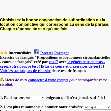
Choisissez la bonne conjonction de subordination ou la
locution conjonctive qui correspond au sens de la phrase.
Chaque réponse ne sert qu'une fois.
Intermédiaire
Tweeter
Partager
Exercice de français "Propositions subordonnées circonstancielles
- cours de français" créé par
eos17
avec
le générateur de tests -
créez votre propre test !
[
Plus de cours et d'exercices de eos17
]
Voir les statistiques de réussite
de ce test de français
Merci de vous
connecter à votre compte
pour sauvegarder votre
résultat.
1. Paul est
exigeant qu'il n'est jamais satisfait !
2. Il est plus raisonnable d'annuler notre croisière