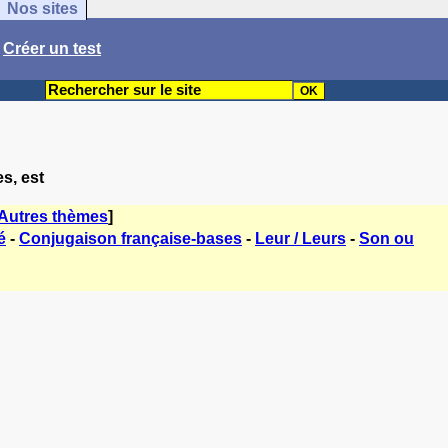
Nos sites
/
Créer un test
es, est
Autres thèmes
]
é
-
Conjugaison française-bases
-
Leur / Leurs
-
Son ou