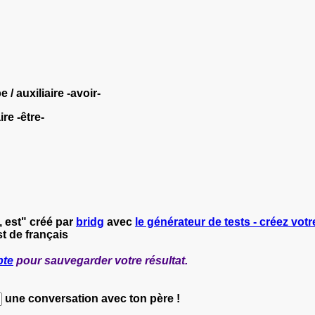
/ auxiliaire -avoir-
re -être-
s, est" créé par
bridg
avec
le générateur de tests - créez votr
t de français
pte
pour sauvegarder votre résultat.
une conversation avec ton père !