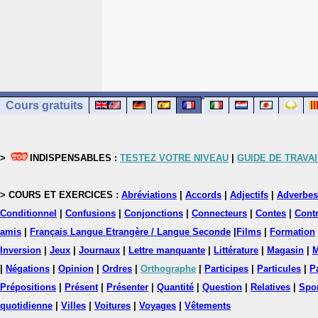
Cours gratuits
>
INDISPENSABLES :
TESTEZ VOTRE NIVEAU
|
GUIDE DE TRAVAI
> COURS ET EXERCICES :
Abréviations
|
Accords
|
Adjectifs
|
Adverbes
Conditionnel
|
Confusions
|
Conjonctions
|
Connecteurs
|
Contes
|
Contr
amis
|
Français Langue Etrangère / Langue Seconde
|
Films
|
Formation
Inversion
|
Jeux
|
Journaux
|
Lettre manquante
|
Littérature
|
Magasin
|
M
|
Négations
|
Opinion
|
Ordres
|
Orthographe
|
Participes
|
Particules
|
P
Prépositions
|
Présent
|
Présenter
|
Quantité
|
Question
|
Relatives
|
Spo
quotidienne
|
Villes
|
Voitures
|
Voyages
|
Vêtements