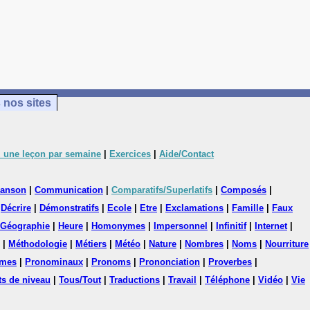
 nos sites
 une leçon par semaine
|
Exercices
|
Aide/Contact
anson
|
Communication
|
Comparatifs/Superlatifs
|
Composés
|
|
Décrire
|
Démonstratifs
|
Ecole
|
Etre
|
Exclamations
|
Famille
|
Faux
Géographie
|
Heure
|
Homonymes
|
Impersonnel
|
Infinitif
|
Internet
|
|
Méthodologie
|
Métiers
|
Météo
|
Nature
|
Nombres
|
Noms
|
Nourriture
mes
|
Pronominaux
|
Pronoms
|
Prononciation
|
Proverbes
|
ts de niveau
|
Tous/Tout
|
Traductions
|
Travail
|
Téléphone
|
Vidéo
|
Vie