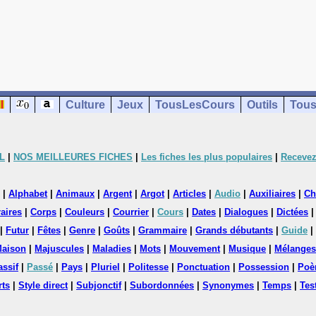
Culture
Jeux
TousLesCours
Outils
Tous
L
|
NOS MEILLEURES FICHES
|
Les fiches les plus populaires
|
Recevez
|
Alphabet
|
Animaux
|
Argent
|
Argot
|
Articles
|
Audio
|
Auxiliaires
|
Ch
aires
|
Corps
|
Couleurs
|
Courrier
|
Cours
|
Dates
|
Dialogues
|
Dictées
|
Futur
|
Fêtes
|
Genre
|
Goûts
|
Grammaire
|
Grands débutants
|
Guide
|
aison
|
Majuscules
|
Maladies
|
Mots
|
Mouvement
|
Musique
|
Mélanges
assif
|
Passé
|
Pays
|
Pluriel
|
Politesse
|
Ponctuation
|
Possession
|
Poè
rts
|
Style direct
|
Subjonctif
|
Subordonnées
|
Synonymes
|
Temps
|
Tes