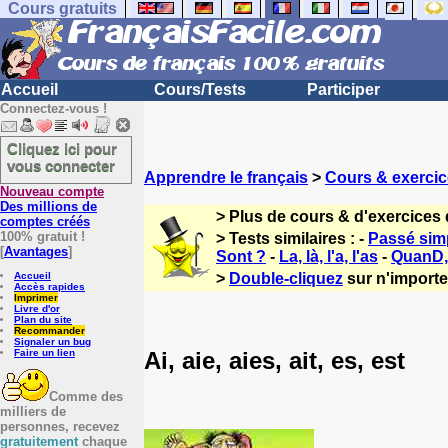
Cours gratuits
Accueil
Cours/Tests
Participer
Connectez-vous !
Cliquez ici pour
vous connecter
Apprendre le français
>
Cours & exercic
Nouveau compte
Des millions de
> Plus de cours & d'exercices 
comptes créés
100% gratuit !
> Tests similaires : -
Passé simp
[
Avantages
]
Sont ?
-
La, là, l'a, l'as
-
QuanD,
Accueil
>
Double-cliquez
sur n'importe 
Accès rapides
Imprimer
Livre d'or
Plan du site
Recommander
Signaler un bug
Ai, aie, aies, ait, es, est
Faire un lien
Comme des
milliers de
personnes, recevez
gratuitement
chaque