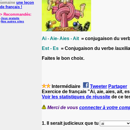
semaine
une leçon
de français !
> Recommandés:
-
Jeux gratuits
-
Nos autres sites
Ai - Aie- Aies - Ait
= conjugaison du verbe 
Est - Es
= Conjugaison du verbe /auxiliai
Faites le bon choix.
Intermédiaire
Tweeter
Partager
Exercice de français "Ai, aie, aies, ait, e
Voir les statistiques de réussite
de ce tes
Merci de vous
connecter à votre com
1. Il serait judicieux que tu