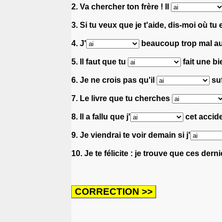
2. Va chercher ton frère ! Il
3. Si tu veux que je t'aide, dis-moi où tu
4. J'
beaucoup trop mal au d
5. Il faut que tu
fait une bi
6. Je ne crois pas qu'il
suf
7. Le livre que tu cherches
8. Il a fallu que j'
cet accide
9. Je viendrai te voir demain si j'
10. Je te félicite : je trouve que ces der