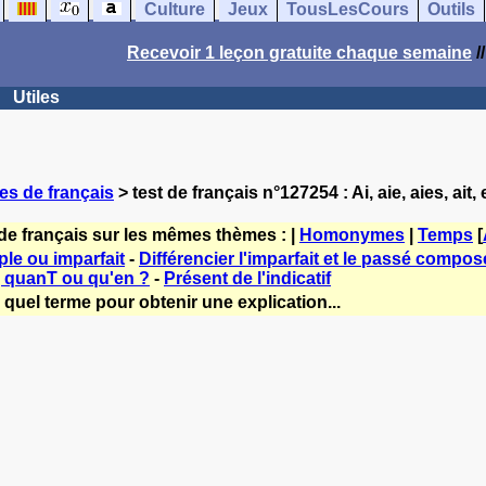
Culture
Jeux
TousLesCours
Outils
Recevoir 1 leçon gratuite chaque semaine
/
Utiles
es de français
> test de français n°127254 : Ai, aie, aies, ait, 
de français sur les mêmes thèmes : |
Homonymes
|
Temps
[
le ou imparfait
-
Différencier l'imparfait et le passé compos
 quanT ou qu'en ?
-
Présent de l'indicatif
quel terme pour obtenir une explication...