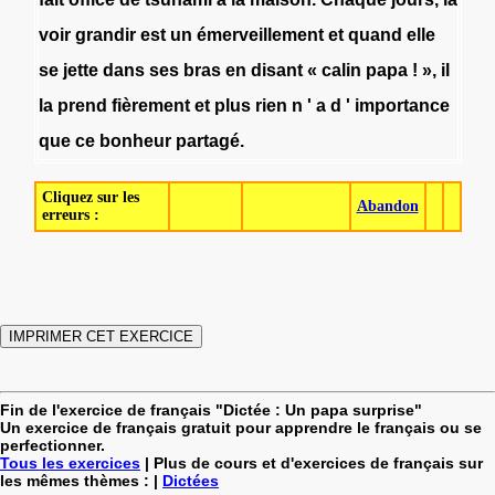
voir
grandir
est
un
émerveillement
et
quand
elle
se
jette
dans
ses
bras
en
disant
«
calin
papa
!
»
,
il
la
prend
fièrement
et
plus
rien
n
'
a
d
'
importance
que
ce
bonheur
partagé
.
Cliquez sur les
Abandon
erreurs :
Fin de l'exercice de français "Dictée : Un papa surprise"
Un exercice de français gratuit pour apprendre le français ou se
perfectionner.
Tous les exercices
| Plus de cours et d'exercices de français sur
les mêmes thèmes : |
Dictées