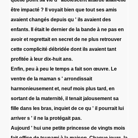
être
impacté
?
Il
voyait
bien
que
tout
ses
amis
avaient
changés
depuis
qu
'
ils
avaient
des
enfants
.
Il
était
le
dernier
de
la
bande
à
ne
pas
en
avoir
et
regrettait
en
secret
de
ne
plus
retrouver
cette
complicité
débridée
dont
ils
avaient
tant
profitée
à
leur
dix-huit
ans
.
Enfin
,
peu
à
peu
le
temps
a
fait
son
œuvre
.
Le
ventre
de
la
maman
s
'
arrondissait
harmonieusement
et
,
neuf
mois
plus
tard
,
en
sortant
de
la
maternité
,
il
tenait
jalousement
sa
fille
dans
les
bras
,
inquiet
de
ce
qu
'
il
pourrait
lui
arriver
s
'
il
ne
la
protégait
pas
.
Aujourd
'
hui
une
petite
princesse
de
vingts
mois
fait
office
de
tsunami
à
la
maison
.
Chaque
jours
,
la