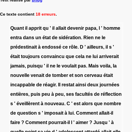
Ce texte contient
18 erreurs
.
Quant
il
apprit
qu
'
il
allait
devenir
papa
,
l
'
homme
entra
dans
un
état
de
sidération
.
Rien
ne
le
prédestinait
à
endossé
ce
rôle
.
D
'
ailleurs
,
il
s
'
était
toujours
convaincu
que
cela
ne
lui
arriverait
jamais
,
puisqu
'
il
ne
le
voulait
pas
.
Mais
voila
,
la
nouvelle
venait
de
tomber
et
son
cerveau
était
incappable
de
réagir
.
Il
restat
ainsi
deux
journées
entières
,
puis
peu
à
peu
,
ses
facultés
de
réflection
s
'
éveillèrent
à
nouveau
.
C
'
est
alors
que
nombre
de
question
s
'
imposait
à
lui
.
Comment
allait-il
faire
?
Comment
pourrait-il
l
'
aimer
?
Jusqu
'
à
quelle
point
sa
vie
d
'
adolescent
attardé
allait-elle