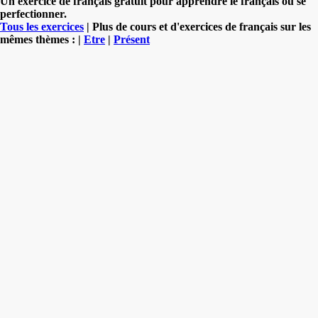
Un exercice de français gratuit pour apprendre le français ou se
perfectionner.
Tous les exercices
| Plus de cours et d'exercices de français sur les
mêmes thèmes : |
Etre
|
Présent