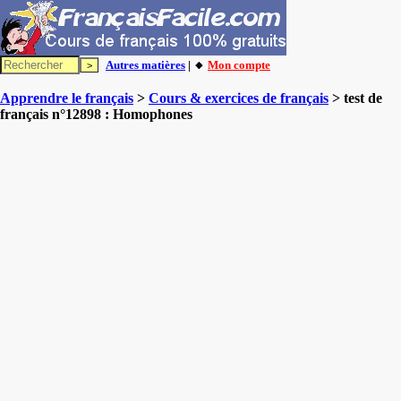
Autres matières
| 🔸
Mon compte
Apprendre le français
>
Cours & exercices de français
> test de
français n°12898 : Homophones