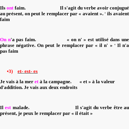
Ils
ont
faim.
Il s'agit du verbe avoir conjugu
au présent, on peut le remplacer par « avaient ».
ils avaien
'
faim
On n
'a pas faim.
« on n' » est utilisé dans un
phrase négative. On peut le remplacer par « il n' »
Il n'
'
pas faim
•3)
et- est- es
Je vais à la mer
et
à la campagne.
« et » à la valeur
d'addition. Je vais aux deux endroits
Il
est
malade.
Il s'agit du verbe être a
présent, je peux le remplacer par « il était »