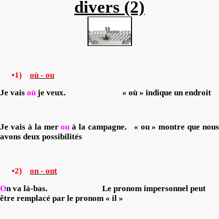
divers (2)
•1)
où - ou
Je vais
où
je veux.
« où » indique un endroit
Je vais à la mer
ou
à la campagne.
« ou » montre que nous
avons deux possibilités
•2)
on - ont
O
n va là-bas.
Le pronom impersonnel peut
être remplacé par le pronom « il »